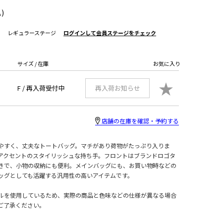
)
レギュラーステージ
ログインして会員ステージをチェック
サイズ / 在庫
お気に入り
★
F /
再入荷受付中
再入荷お知らせ
店舗の在庫を確認・予約する
やすく、丈夫なトートバッグ。マチがあり荷物がたっぷり入りま
アクセントのスタイリッシュな持ち手。フロントはブランドロゴタ
きで、小物の収納にも便利。メインバッグにも、お買い物時などの
ッグとしても活躍する汎用性の高いアイテムです。
ルを使用しているため、実際の商品と色味などの仕様が異なる場合
ご了承ください。