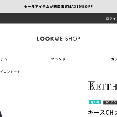
セールアイテムが期間限定MAX15％OFF
ログイ
【SCAPA】今すぐ着たい新作アイテム10％OFF
再値下げアイテムが追加！MORE SALE開催中！
イテム
ブランド
カ
ナイロントート
再入荷
SOLDO
キースCH