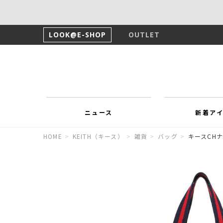
LOOK@E-SHOP
OUTLET
ニュース
新着ア
HOME
>
KEITH（キース）
>
雑貨
>
バッグ
>
キースCH