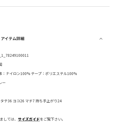
/ アイテム詳細
_1_78249100011
国
体：ナイロン100% テープ：ポリエステル100%
レー
：タテ36 ヨコ26 マチ7 持ち手上がり24
きましては、
サイズガイド
をご覧下さい。