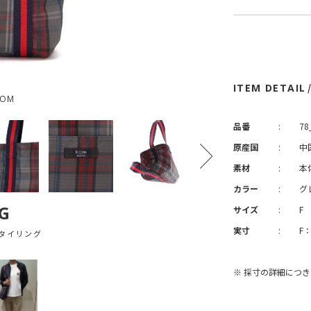
ITEM DETAIL
OOM
品番
:
78
原産国
:
中
素材
:
本
カラー
:
グ
G
サイズ
:
F
実寸
:
F
タイリング
※ 採寸の詳細につ