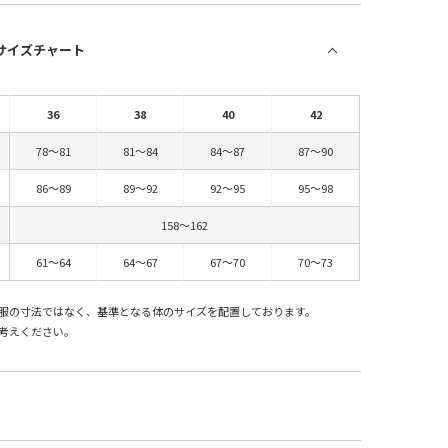
 サイズチャート
36
38
40
42
78～81
81～84
84～87
87～90
86～89
89～92
92～95
95～98
158～162
61～64
64～67
67～70
70～73
服の寸法ではなく、基準となる体のサイズを配置しております。
考えください。