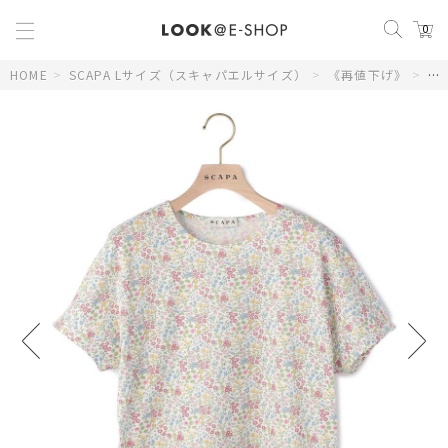
0
HOME
>
SCAPA Lサイズ（スキャパエルサイズ）
>
《再値下げ》
>
【L