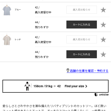
★
42 /
再入荷お知らせ
ブルー
再入荷受付中
★
44 /
カートに入れる
残りわずか
★
42 /
再入荷お知らせ
レッド
再入荷受付中
★
44 /
カートに入れる
残りわずか
店舗の在庫を確認・予約する
158cm / 51kg
42
Find your size
愛らしさとさわやかさを兼ね備えたリバティプリントのカットソー。ほど良い
フィット感のあるシルエットで、すっきりスマートな着こなしに。一枚着はも