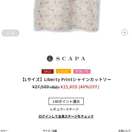
1
/
8
L SIZE
手洗い可
SALE
【Lサイズ】Liberty Printシャインカットソー
¥27,500
¥15,400
(44%OFF)
(税込)
140ポイント還元
レギュラーステージ
ログインして会員ステージをチェック
カラー
サイズ / 在庫
お気に入り