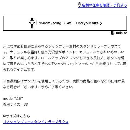
店舗の在庫を確認・予約する
158cm / 51kg
42
Find your size
汗ばむ季節も快適に着られるシャンブレー素材のスタンドカラーブラウスで
す。ナチュラルな霜降り感と光沢感がポイント、カジュアルときれいめのいい
とこ取りが楽しめます。ロールアップのアレンジもできる長袖丈、ボタンを留
めて着るのはもちろん手持ちのTシャツやカットソーの上から羽織りとしても着
られるアイテムです。
※商品画像はサンプルを使用しているため、実際の商品と色味などの仕様が異
なる場合がございます。予めご了承ください。
model:T.167
着用サイズ：38
Mサイズはこちら
リノシャンブレースタンドカラーブラウス