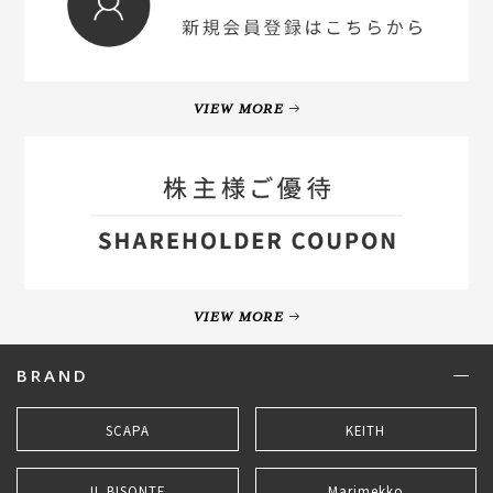
VIEW MORE
VIEW MORE
BRAND
SCAPA
KEITH
IL BISONTE
Marimekko