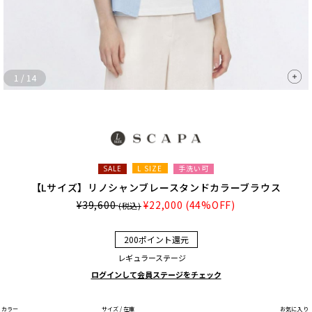
1
/
14
L SIZE
手洗い可
SALE
【Lサイズ】リノシャンブレースタンドカラーブラウス
¥39,600
¥22,000
(44%OFF)
(税込)
200ポイント還元
レギュラーステージ
ログインして会員ステージをチェック
カラー
サイズ / 在庫
お気に入り