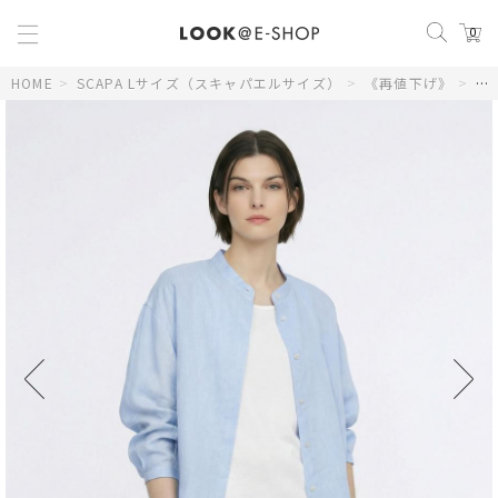
0
HOME
>
SCAPA Lサイズ（スキャパエルサイズ）
>
《再値下げ》
>
【