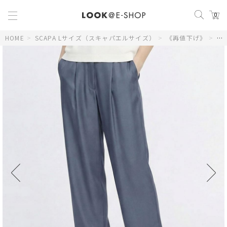
0
HOME
>
SCAPA Lサイズ（スキャパエルサイズ）
>
《再値下げ》
>
【