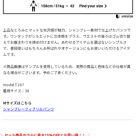
158cm / 51kg
42
Find your size
上品なとろみとマットな光沢感が魅力、シャンブレー素材で仕上げたパンツで
す。ワンタックがシルエットに立体感をプラス、ウエストの後ろはゴム切り替
えでお腹まわりを締め付けません。あわせるアイテムを選ばないシンプルさ
で、普段使いはもちろんお呼ばれやオケージョンにもお使いいただけるアイテ
ムです。
※商品画像はサンプルを使用しているため、実際の商品と色味などの仕様が異
なる場合がございます。予めご了承ください。
model:T.167
着用サイズ：38
Mサイズはこちら
シャンブレーフィブリルパンツ
＼ セール商品がさらに最大15%OFFとお買い得！！ ／