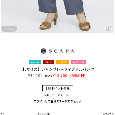
1
/
16
再入荷
L SIZE
手洗い可
SALE
【Lサイズ】シャンブレーフィブリルパンツ
¥34,100
¥18,700
(45%OFF)
(税込)
170ポイント還元
レギュラーステージ
ログインして会員ステージをチェック
カラー
サイズ / 在庫
お気に入り