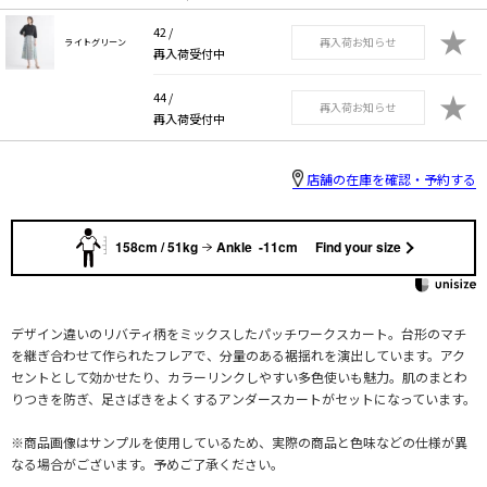
★
42 /
再入荷お知らせ
ライトグリーン
再入荷受付中
★
44 /
再入荷お知らせ
再入荷受付中
店舗の在庫を確認・予約する
158cm / 51kg
Ankle -11cm
Find your size
デザイン違いのリバティ柄をミックスしたパッチワークスカート。台形のマチ
を継ぎ合わせて作られたフレアで、分量のある裾揺れを演出しています。アク
セントとして効かせたり、カラーリンクしやすい多色使いも魅力。肌のまとわ
りつきを防ぎ、足さばきをよくするアンダースカートがセットになっています。
※商品画像はサンプルを使用しているため、実際の商品と色味などの仕様が異
なる場合がございます。予めご了承ください。