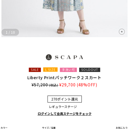
1
/
10
L SIZE
手洗い可
SALE
SOLDOUT
Liberty Printパッチワーク２スカート
¥57,200
¥29,700
(48%OFF)
(税込)
270ポイント還元
レギュラーステージ
ログインして会員ステージをチェック
カラー
サイズ / 在庫
お気に入り