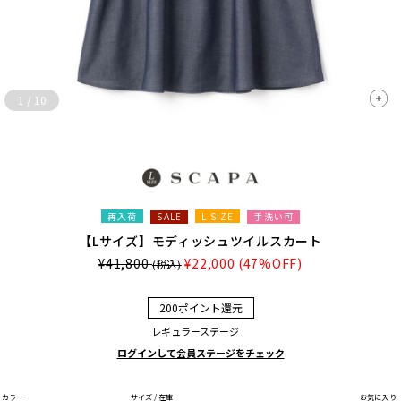
1
/
10
再入荷
L SIZE
手洗い可
SALE
【Lサイズ】モディッシュツイルスカート
¥41,800
¥22,000
(47%OFF)
(税込)
200ポイント還元
レギュラーステージ
ログインして会員ステージをチェック
カラー
サイズ / 在庫
お気に入り