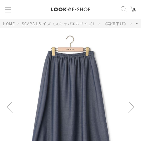
0
HOME
>
SCAPA Lサイズ（スキャパエルサイズ）
>
《再値下げ》
>
【