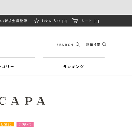
ン
新規会員登録
お気に入り [0]
カート [0]
詳細検索
テゴリー
ランキング
L SIZE
手洗い可