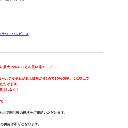
 ギルドフラワーワンピース
に最大15%OFFとお買い得！！ ／
のセールアイテムが表示価格から1点で10%OFF 、2点以上で
いただけます。
見逃しなく！
まで
ト内で割引後の価格をご確認いただけます。
。
との併用は不可となります。