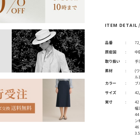
ITEM DETAIL
品番
:
72
原産国
:
中
取り扱い
:
手
素材
:
(
ル
カラー
:
ブ
サイズ
:
42,
実寸
:
4
幅
4
ン
4
3