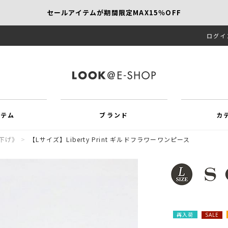
セールアイテムが期間限定MAX15％OFF
ログイ
【SCAPA】今すぐ着たい新作アイテム10％OFF
再値下げアイテムが追加！MORE SALE開催中！
イテム
ブランド
カ
下げ》
>
【Lサイズ】Liberty Print ギルドフラワーワンピース
再入荷
SALE