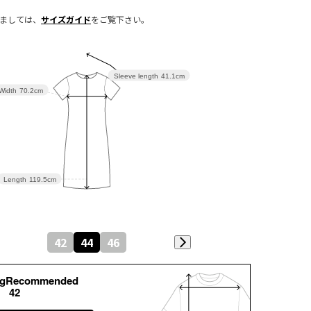
きましては、
サイズガイド
をご覧下さい。
Sleeve length
41.1cm
Width
70.2cm
Length
119.5cm
42
44
46
kgRecommended
42