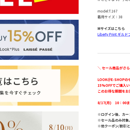
model:T.167
着用サイズ：38
Mサイズはこちら
Liberty Print
＼ セール商品がさら
LOOK＠E-SHOP
15%OFFでご購入
このお得な期間をお
8/17(月) 10：00
※ログイン後、カー
※セール品のみ対象
※他クーポン/割引