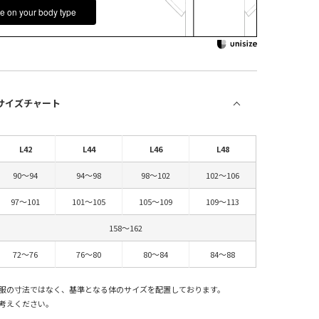
e on your body type
 サイズチャート
L42
L44
L46
L48
90～94
94～98
98～102
102～106
97～101
101～105
105～109
109～113
158～162
72～76
76～80
80～84
84～88
服の寸法ではなく、基準となる体のサイズを配置しております。
考えください。