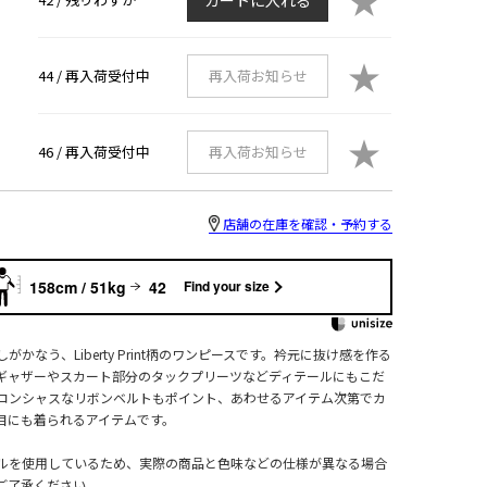
★
44 /
再入荷受付中
再入荷お知らせ
★
46 /
再入荷受付中
再入荷お知らせ
店舗の在庫を確認・予約する
158cm / 51kg
42
Find your size
かなう、Liberty Print柄のワンピースです。衿元に抜け感を作る
ギャザーやスカート部分のタックプリーツなどディテールにもこだ
コンシャスなリボンベルトもポイント、あわせるアイテム次第でカ
目にも着られるアイテムです。
ルを使用しているため、実際の商品と色味などの仕様が異なる場合
ご了承ください。