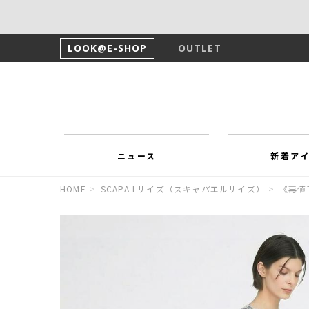
LOOK@E-SHOP
OUTLET
ニュース
新着ア
HOME
>
SCAPA Lサイズ（スキャパエルサイズ）
>
《再値