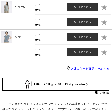
★
38 /
カートに入れる
ライトブルー
販売中
★
40 /
カートに入れる
販売中
★
38 /
カートに入れる
ネイビー
販売中
★
40 /
カートに入れる
販売中
店舗の在庫を確認・予約する
158cm / 51kg
38
Find your size
コーデに華やかさをプラスするサラサフラワー柄の半袖カットソーです。やや
裾広がりのシルエットとフレンチスリーブが女性らしい着こなしをかなえてく