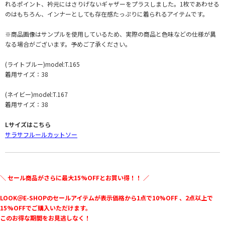
れるポイント、衿元にはさりげないギャザーをプラスしました。1枚であわせる
のはもちろん、インナーとしても存在感たっぷりに着られるアイテムです。
※商品画像はサンプルを使用しているため、実際の商品と色味などの仕様が異
なる場合がございます。予めご了承ください。
(ライトブルー)model:T.165
着用サイズ：38
(ネイビー)model:T.167
着用サイズ：38
Lサイズはこちら
サラサフルールカットソー
＼ セール商品がさらに最大15%OFFとお買い得！！ ／
LOOK＠E-SHOPのセールアイテムが表示価格から1点で10%OFF 、2点以上で
15%OFFでご購入いただけます。
このお得な期間をお見逃しなく！