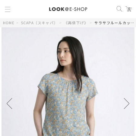
0
HOME
>
SCAPA（スキャパ）
>
《再値下げ》
>
サラサフルールカットソー