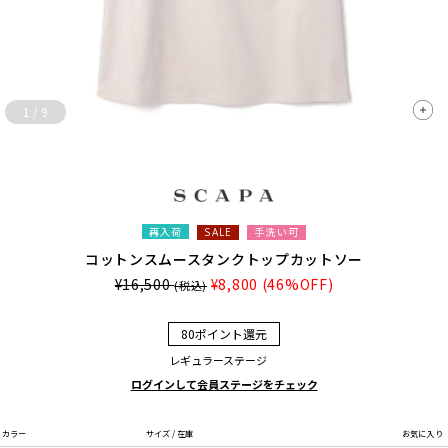
1
/
9
再入荷
手洗い可
SALE
コットンスムースタンクトップカットソー
¥16,500
¥8,800
(46%OFF)
(税込)
80ポイント還元
レギュラーステージ
ログインして会員ステージをチェック
カラー
サイズ / 在庫
お気に入り