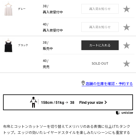
★
38 /
再入荷お知らせ
グレー
再入荷受付中
★
40 /
再入荷お知らせ
再入荷受付中
★
38 /
カートに入れる
ブラック
販売中
★
40 /
SOLD OUT
完売
店舗の在庫を確認・予約する
158cm / 51kg
38
Find your size
布帛とコットンカットソーを切り替えてメリハリのある表情に仕上げたタンク
トップ。エッジの効いたレイヤードスタイルを楽しみたいシーンにも重宝する