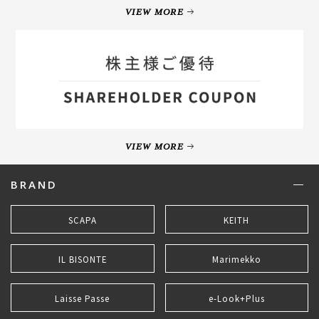
VIEW MORE
VIEW MORE
BRAND
SCAPA
KEITH
IL BISONTE
Marimekko
Laisse Passe
e-Look+Plus