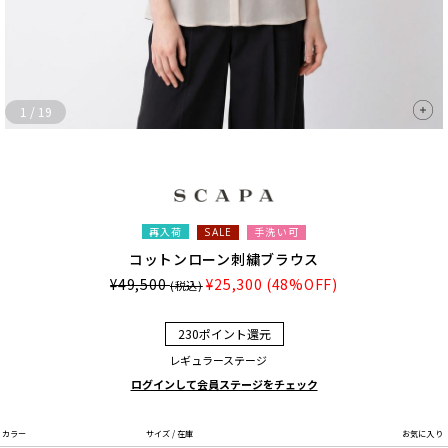
1
/
19
再入荷
手洗い可
SALE
コットンローン刺繍ブラウス
¥49,500
¥25,300
(48%OFF)
(税込)
230ポイント還元
レギュラーステージ
ログインして会員ステージをチェック
カラー
サイズ / 在庫
お気に入り