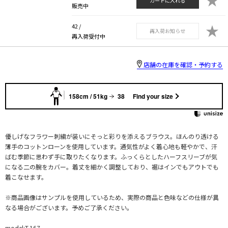
カートに入れる
販売中
★
42 /
再入荷お知らせ
再入荷受付中
店舗の在庫を確認・予約する
158cm / 51kg
38
Find your size
優しげなフラワー刺繍が装いにそっと彩りを添えるブラウス。ほんのり透ける
薄手のコットンローンを使用しています。通気性がよく着心地も軽やかで、汗
ばむ季節に思わず手に取りたくなります。ふっくらとしたハーフスリーブが気
になる二の腕をカバー。着丈を細かく調整しており、裾はインでもアウトでも
着こなせます。
※商品画像はサンプルを使用しているため、実際の商品と色味などの仕様が異
なる場合がございます。予めご了承ください。
model:T.167