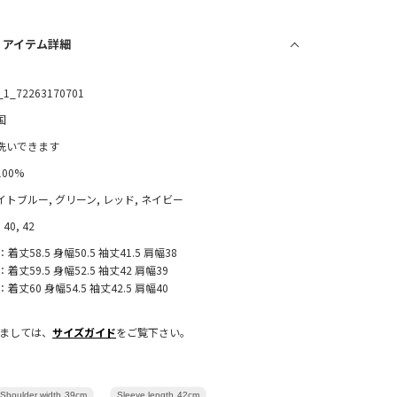
/ アイテム詳細
_1_72263170701
国
洗いできます
100%
イトブルー, グリーン, レッド, ネイビー
 40, 42
：着丈58.5 身幅50.5 袖丈41.5 肩幅38
：着丈59.5 身幅52.5 袖丈42 肩幅39
：着丈60 身幅54.5 袖丈42.5 肩幅40
きましては、
サイズガイド
をご覧下さい。
Sleeve length
42cm
Shoulder width
39cm