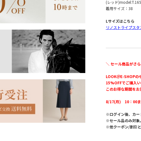
(レッド)model:T.16
着用サイズ：38
Lサイズはこちら
リノストライプスタ
＼ セール商品がさら
LOOK＠E-SHOP
15%OFFでご購入
このお得な期間をお
8/17(月) 10：00
※ログイン後、カー
※セール品のみ対象
※他クーポン/割引