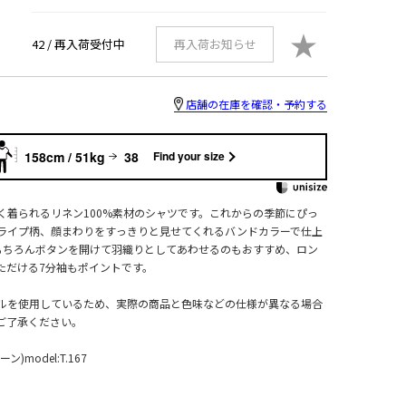
★
42 /
再入荷受付中
再入荷お知らせ
店舗の在庫を確認・予約する
158cm / 51kg
38
Find your size
く着られるリネン100%素材のシャツです。これからの季節にぴっ
ライプ柄、顔まわりをすっきりと見せてくれるバンドカラーで仕上
もちろんボタンを開けて羽織りとしてあわせるのもおすすめ、ロン
ただける7分袖もポイントです。
ルを使用しているため、実際の商品と色味などの仕様が異なる場合
ご了承ください。
)model:T.167