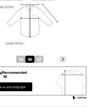
idth
52.5cm
Length
59.5cm
38
40
42
kgRecommended
38
e on your body type