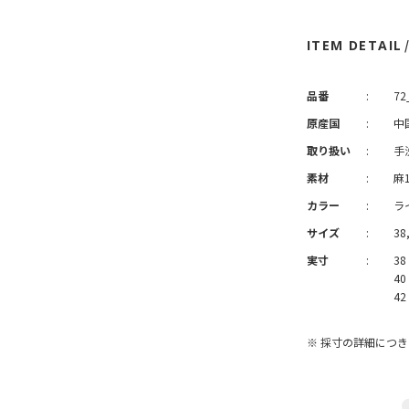
ITEM DETAIL
品番
:
72
原産国
:
中
取り扱い
:
手
素材
:
麻
カラー
:
ラ
サイズ
:
38,
実寸
:
38
40
42
※ 採寸の詳細につ