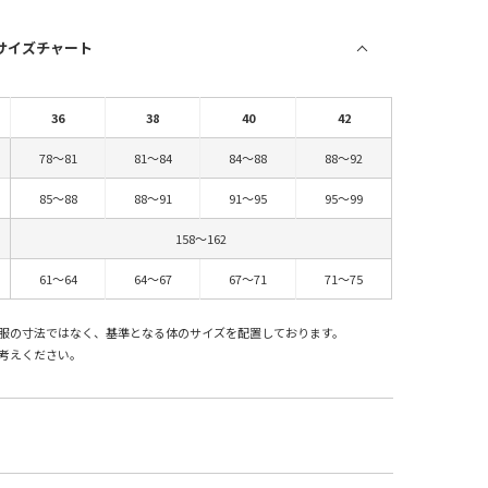
 サイズチャート
36
38
40
42
78～81
81～84
84～88
88～92
85～88
88～91
91～95
95～99
158～162
61～64
64～67
67～71
71～75
服の寸法ではなく、基準となる体のサイズを配置しております。
考えください。