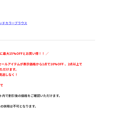
5
ンドカラーブラウス
に最大15%OFFとお買い得！！ ／
のセールアイテムが表示価格から1点で10%OFF 、2点以上で
いただけます。
見逃しなく！
まで
ト内で割引後の価格をご確認いただけます。
。
との併用は不可となります。