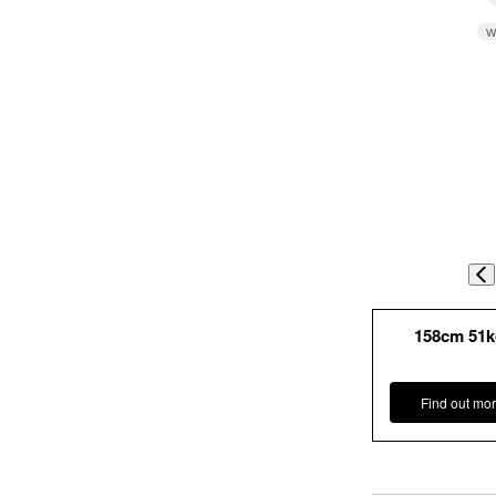
W
158cm 51
Find out mor