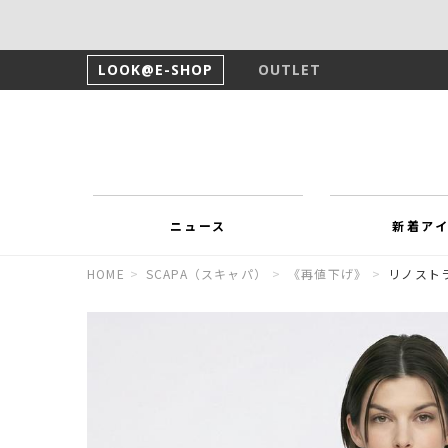
LOOK@E-SHOP
OUTLET
ニュース
新着ア
HOME
>
SCAPA（スキャパ）
>
《再値下げ》
>
リノスト