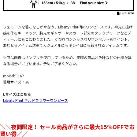
158cm / 51kg
38
Find your size
フェミニンな着こなしがかなう、Liberty Print柄のワンピースです。衿元に抜け
感を作るキーネック、胸元のギャザーやスカート部分のタックプリーツなどデ
ィテールにもこだわりました。くびれコンシャスなリボンベルトもポイント、
あわせるアイテム次第でカジュアルにもキレイ目にも着られるアイテムです。
※商品画像はサンプルを使用しているため、実際の商品と色味などの仕様が異
なる場合がございます。予めご了承ください。
model:T.167
着用サイズ：38
Lサイズはこちら
Liberty Print ギルドフラワーワンピース
＼＼夜間限定！ セール商品がさらに最大15%OFFでお
買い得／／