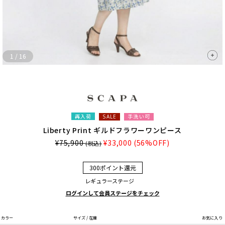
1
/
16
再入荷
手洗い可
SALE
Liberty Print ギルドフラワーワンピース
¥75,900
¥33,000
(56%OFF)
(税込)
300ポイント還元
レギュラーステージ
ログインして会員ステージをチェック
カラー
サイズ / 在庫
お気に入り