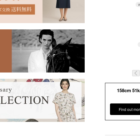
W
158cm 51
Find out mor