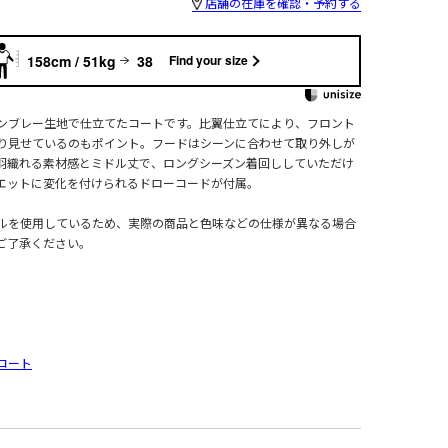
店舗の在庫を確認・予約する
158cm / 51kg
38
Find your size
ンブレー生地で仕立てたコートです。比翼仕立てにより、フロント
り見せているのもポイント。フードはシーンに合わせて取り外しが
羽織れる素材感とミドル丈で、ロングシーズン着回ししていただけ
エットに変化を付けられるドローコードが付属。
ルを使用しているため、実際の商品と色味などの仕様が異なる場合
ご了承ください。
コート