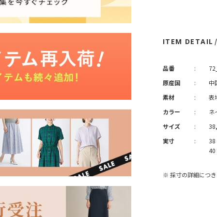
ITEM DETAIL
品番
:
72
原産国
:
中
素材
:
表
カラー
:
ネ
サイズ
:
38
実寸
:
3
40
※ 採寸の詳細につ