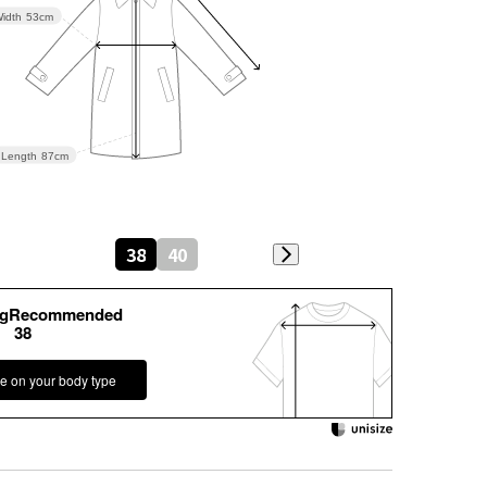
idth
53cm
Length
87cm
38
40
kgRecommended
38
e on your body type