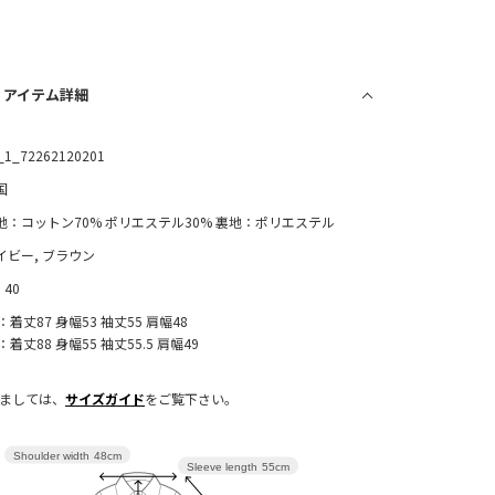
/ アイテム詳細
_1_72262120201
国
地：コットン70% ポリエステル30% 裏地：ポリエステル
イビー, ブラウン
, 40
8：着丈87 身幅53 袖丈55 肩幅48
：着丈88 身幅55 袖丈55.5 肩幅49
きましては、
サイズガイド
をご覧下さい。
Shoulder width
48cm
Sleeve length
55cm