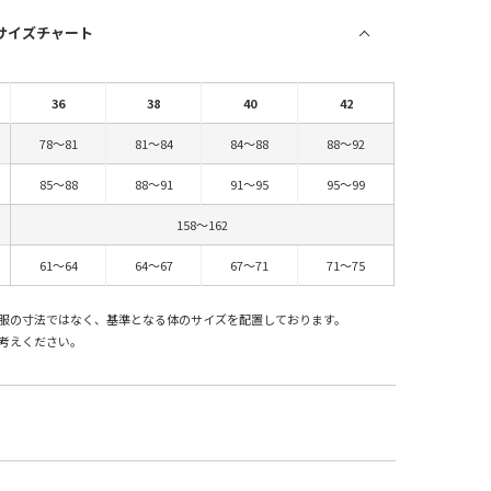
 サイズチャート
36
38
40
42
78～81
81～84
84～88
88～92
85～88
88～91
91～95
95～99
158～162
61～64
64～67
67～71
71～75
服の寸法ではなく、基準となる体のサイズを配置しております。
考えください。