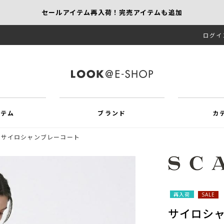
セールアイテム再入荷！完売アイテムも追加
ログイ
【KEITH/SCAPA】先行受注｜1,000円オフ
MORE SALE開催中！MAX60％OFF
イテム
ブランド
カ
サイロシャンブレーコート
再入荷
SALE
サイロシ