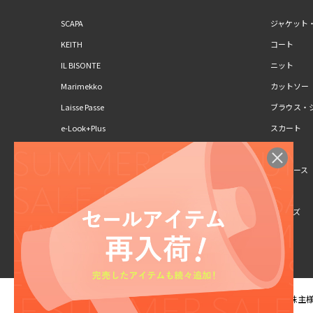
SCAPA
ジャケット
KEITH
コート
IL BISONTE
ニット
Marimekko
カットソー
Laisse Passe
ブラウス・
e-Look+Plus
スカート
CLAUS PORTO
パンツ
SCAPA Lサイズ
ワンピース
KEITH Lサイズ
キッズ
シューズ
ご利用規約
ご利用ガイド
株主