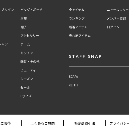
・ブルゾン
バッグ・ポーチ
全アイテム
ニュースレター
財布
ランキング
メンバー登録
帽子
新着アイテム
ログイン
アクセサリー
売れ筋アイテム
シャツ
ホーム
キッチン
STAFF SNAP
雑貨・その他
ビューティー
SCAPA
シーズン
KEITH
セール
Lサイズ
様ご優待
よくあるご質問
特定商取引法
プライバシ