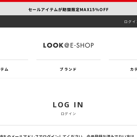
セールアイテムが期間限定MAX15％OFF
ログイ
【SCAPA】今すぐ着たい新作アイテム10％OFF
再値下げアイテムが追加！MORE SALE開催中！
イテム
ブランド
カ
LOG IN
ログイン
持ちのメールアドレスでログインしてください。会員登録お済みでない方は