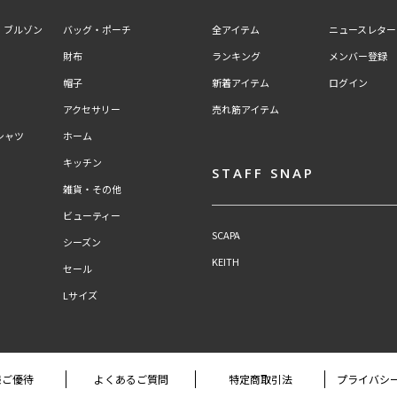
・ブルゾン
バッグ・ポーチ
全アイテム
ニュースレター
財布
ランキング
メンバー登録
帽子
新着アイテム
ログイン
アクセサリー
売れ筋アイテム
シャツ
ホーム
キッチン
STAFF SNAP
雑貨・その他
ビューティー
SCAPA
シーズン
KEITH
セール
Lサイズ
様ご優待
よくあるご質問
特定商取引法
プライバシ