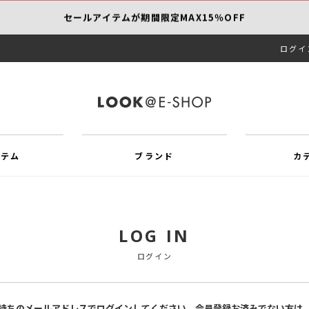
セールアイテムが期間限定MAX15％OFF
ログイ
【SCAPA】今すぐ着たい新作アイテム10％OFF
再値下げアイテムが追加！MORE SALE開催中！
イテム
ブランド
カ
LOG IN
ログイン
持ちのメールアドレスでログインしてください。会員登録お済みでない方は