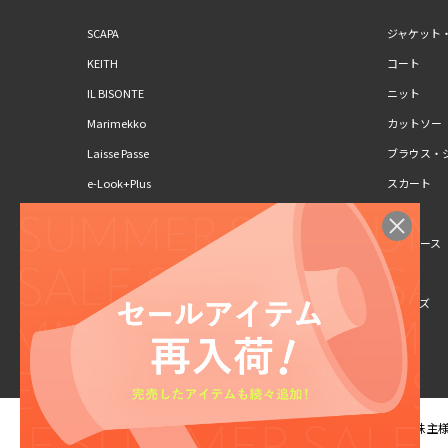
SCAPA
ジャケット
KEITH
コート
IL BISONTE
ニット
Marimekko
カットソー
Laisse Passe
ブラウス・
e-Look+Plus
スカート
CLAUS PORTO
パンツ
SCAPA Lサイズ
ワンピース
KEITH Lサイズ
キッズ
シューズ
ご利用規約
ご利用ガイド
株主