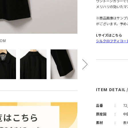
ワントーンカラーで
メリハリの効いたマ
※商品画像はサンプ
がございます。予め
Lサイズはこちら
シルクロフティコー
OOM
ITEM DETAIL
品番
:
72
原産国
:
中
素材
:
表