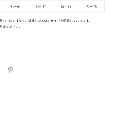
61～64
64～67
67～71
71～75
服の寸法ではなく、基準となる体のサイズを配置しております。
考えください。