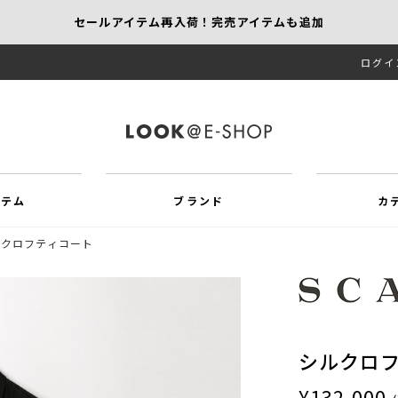
セールアイテム再入荷！完売アイテムも追加
ログイ
【KEITH】夜間限定｜ナイトセール開催中！
MORE SALE開催中！MAX60％OFF
イテム
ブランド
カ
ルクロフティコート
シルクロ
¥132,000