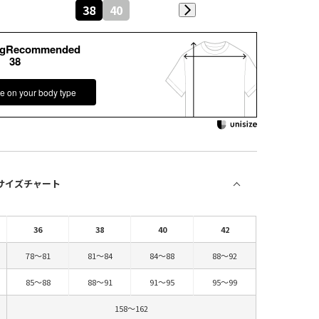
38
40
kgRecommended
38
e on your body type
 サイズチャート
36
38
40
42
78～81
81～84
84～88
88～92
85～88
88～91
91～95
95～99
158～162