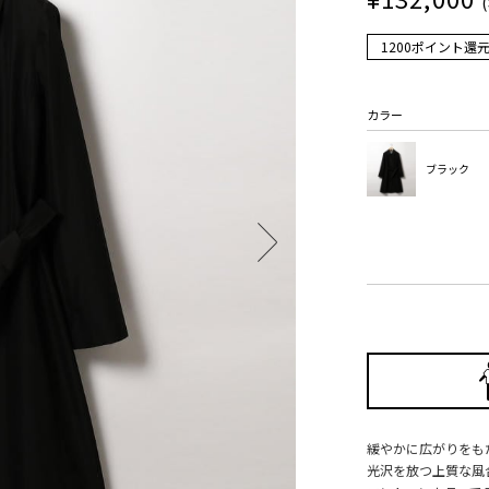
1200ポイント還
カラー
ブラック
緩やかに広がりをも
光沢を放つ上質な風