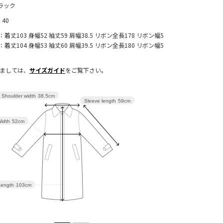
ラック
, 40
8：着丈103 身幅52 袖丈59 肩幅38.5 リボン全長178 リボン幅5
0：着丈104 身幅53 袖丈60 肩幅39.5 リボン全長180 リボン幅5
きましては、
サイズガイド
をご覧下さい。
Shoulder width
38.5cm
Sleeve length
59cm
idth
52cm
ength
103cm