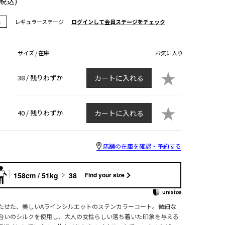
(税込)
元
レギュラーステージ
ログインして会員ステージをチェック
サイズ / 在庫
お気に入り
★
38 /
残りわずか
カートに入れる
★
40 /
残りわずか
カートに入れる
店舗の在庫を確認・予約する
158cm / 51kg
38
Find your size
たせた、美しいAラインシルエットのステンカラーコート。微細な
合いのシルクを使用し、大人の女性らしい落ち着いた印象を与える