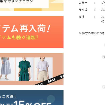
カラー
:
ブ
サイズ
:
38
実寸
:
3
4
※ 採寸の詳細につ
W
L