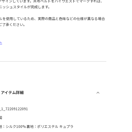
デザインしています。共布ベルトをハイウエストでマークすれば、
ニッシュスタイルが完成します。
ルを使用しているため、実際の商品と色味などの仕様が異なる場合
ご了承ください。
ト
/ アイテム詳細
_1_72209122091
国
地：シルク100% 裏地：ポリエステル キュプラ