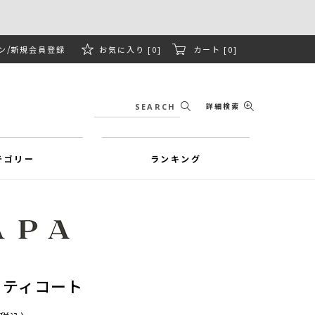
ン
新規会員登録
お気に入り [0]
カート [0]
詳細検索
テゴリー
ランキング
フティコート