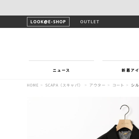
LOOK@E-SHOP
OUTLET
ニュース
新着ア
HOME
>
SCAPA（スキャパ）
>
アウター
>
コート
>
シ