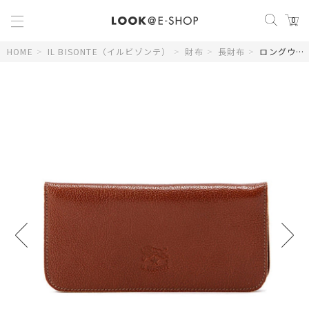
0
HOME
>
IL BISONTE（イルビゾンテ）
>
財布
>
長財布
>
ロングウォレット