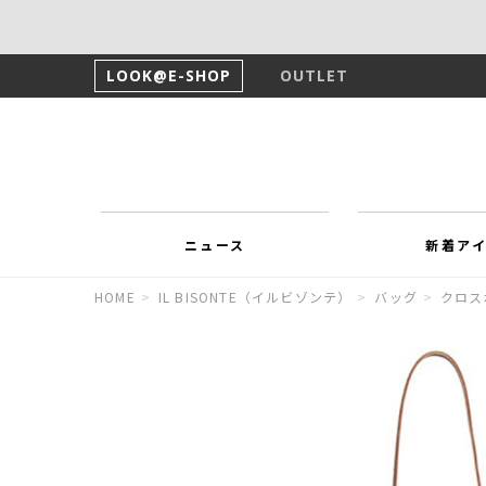
LOOK@E-SHOP
OUTLET
ニュース
新着ア
HOME
>
IL BISONTE（イルビゾンテ）
>
バッグ
>
クロス