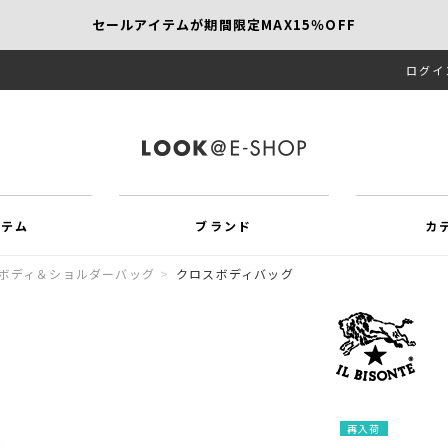
セールアイテムが期間限定MAX15％OFF
ログイ
【SCAPA】今すぐ着たい新作アイテム10％OFF
再値下げアイテムが追加！MORE SALE開催中！
イテム
ブランド
カ
ボディ＆ショルダーバッグ
>
クロスボディバッグ
再入荷