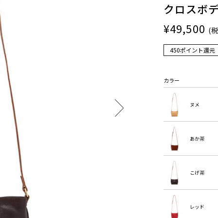
クロスボ
¥49,500
(
450ポイント還元
カラー
ヌメ
あか茶
こげ茶
レッド