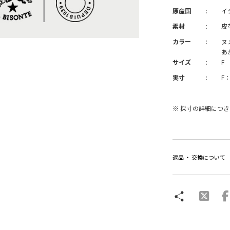
原産国
:
イ
素材
:
皮
カラー
:
ヌ
あ
サイズ
:
F
実寸
:
F：
※ 採寸の詳細につ
返品 ・ 交換について