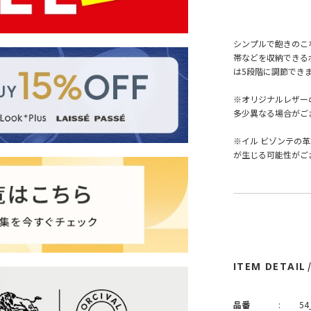
シンプルで飽きのこ
帯などを収納できる
は5段階に調節でき
※オリジナルレザー
多少異なる場合がご
※イル ビゾンテの
が生じる可能性がご
ITEM DETAIL
品番
:
54