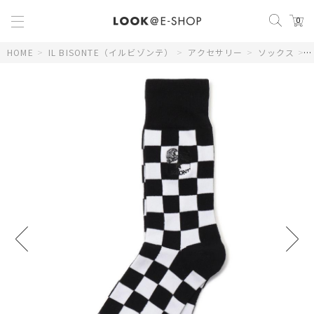
0
HOME
>
IL BISONTE（イルビゾンテ）
>
アクセサリー
>
ソックス
>