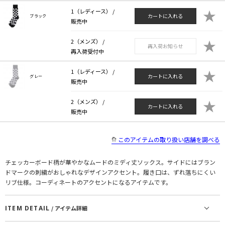
★
1（レディース） /
カートに入れる
ブラック
販売中
★
2（メンズ） /
再入荷お知らせ
再入荷受付中
★
1（レディース） /
カートに入れる
グレー
販売中
★
2（メンズ） /
カートに入れる
販売中
このアイテムの取り扱い店舗を調べる
チェッカーボード柄が華やかなムードのミディ丈ソックス。サイドにはブラン
ドマークの刺繍がおしゃれなデザインアクセント。履き口は、ずれ落ちにくい
リブ仕様。コーディネートのアクセントになるアイテムです。
ITEM DETAIL
/ アイテム詳細