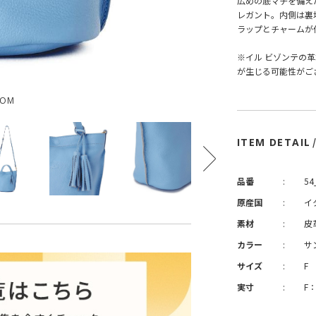
広めの底マチを備え
レガント。内側は裏
ラップとチャームが
※イル ビゾンテの
が生じる可能性がご
OOM
ITEM DETAIL
品番
:
54
原産国
:
イ
素材
:
皮
カラー
:
サ
サイズ
:
F
実寸
:
F