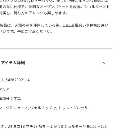
たバケツ型の2wayレザーバッグ。優しい色味と柔らかな質感がエ
地のない仕様で、便利なオープンポケットを設置。ショルダースト
付属し、持ち方のアレンジも楽しめます。
革製品は、天然の革を使用している為、1点1点風合いや色味に違い
ざいます。予めご了承ください。
/ アイテム詳細
_1_54262302114
タリア
革部分：牛革
ン・ジミニャーノ, ヴェルナッチャ, トッレ・グロッサ
：タテ24 ヨコ18 マチ13 持ち手上がり8 ショルダー全長110～126