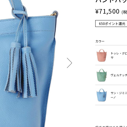
¥71,500
(
650ポイント還元
カラー
トッレ・グ
サ
ヴェルナッ
サン・ジミ
ーノ