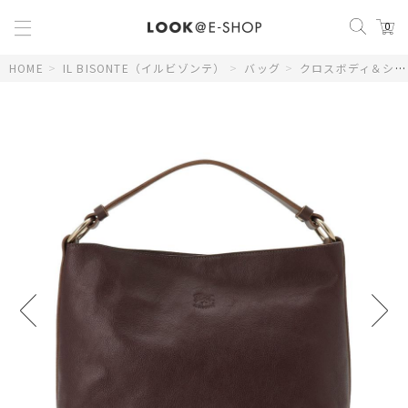
0
HOME
>
IL BISONTE（イルビゾンテ）
>
バッグ
>
クロスボディ＆ショルダーバッグ