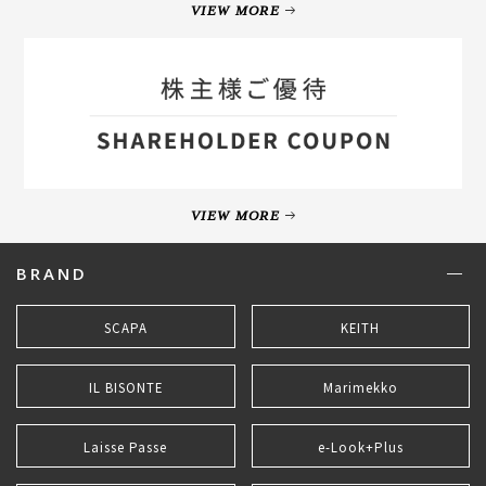
VIEW MORE
VIEW MORE
BRAND
SCAPA
KEITH
IL BISONTE
Marimekko
Laisse Passe
e-Look+Plus