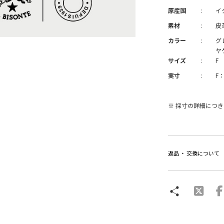
原産国
:
イ
素材
:
皮
カラー
:
グ
ヤ
サイズ
:
F
実寸
:
F：
※ 採寸の詳細につ
返品 ・ 交換について