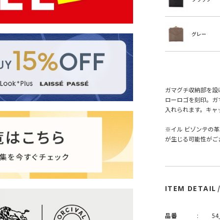
グレー
ガマグチ収納部を設
ローロゴを刻印。ガ
入れられます。キャ
※イル ビゾンテの
が生じる可能性がご
ITEM DETAIL
品番
:
54