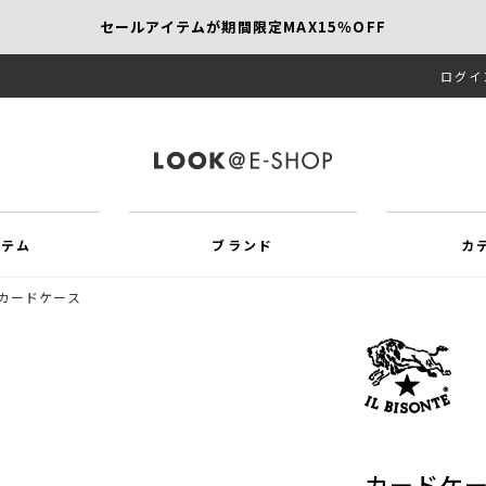
セールアイテムが期間限定MAX15％OFF
ログイ
【SCAPA】今すぐ着たい新作アイテム10％OFF
再値下げアイテムが追加！MORE SALE開催中！
イテム
ブランド
カ
カードケース
カードケ