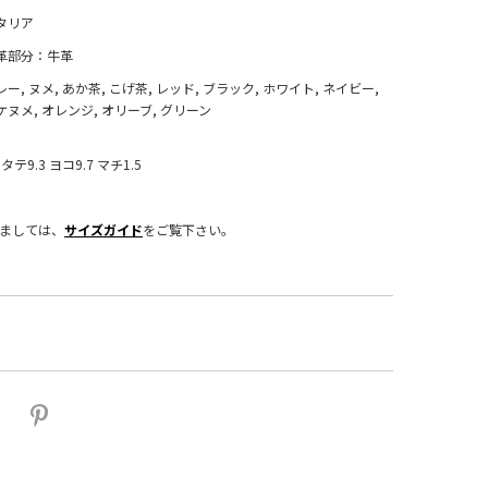
タリア
革部分：牛革
レー, ヌメ, あか茶, こげ茶, レッド, ブラック, ホワイト, ネイビー,
ケヌメ, オレンジ, オリーブ, グリーン
タテ9.3 ヨコ9.7 マチ1.5
きましては、
サイズガイド
をご覧下さい。