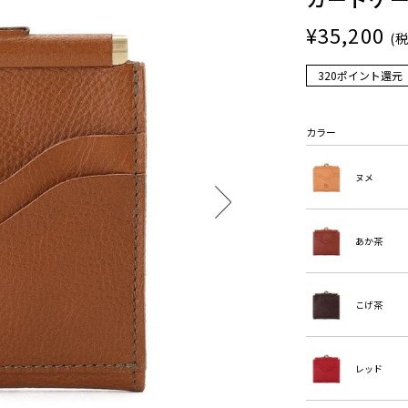
¥35,200
(
320ポイント還元
カラー
ヌメ
あか茶
こげ茶
レッド