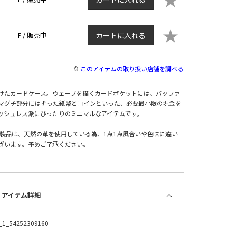
★
F /
販売中
カートに入れる
このアイテムの取り扱い店舗を調べる
けたカードケース。ウェーブを描くカードポケットには、バッファ
マグチ部分には折った紙幣とコインといった、必要最小限の現金を
ッシュレス派にぴったりのミニマルなアイテムです。
革製品は、天然の革を使用している為、1点1点風合いや色味に違い
ざいます。予めご了承ください。
/ アイテム詳細
_1_54252309160