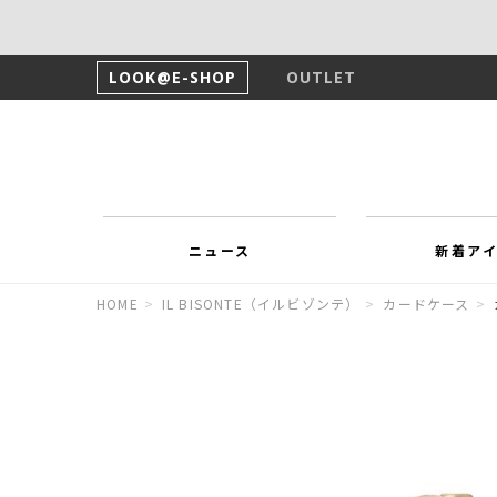
LOOK@E-SHOP
OUTLET
ニュース
新着ア
HOME
>
IL BISONTE（イルビゾンテ）
>
カードケース
>