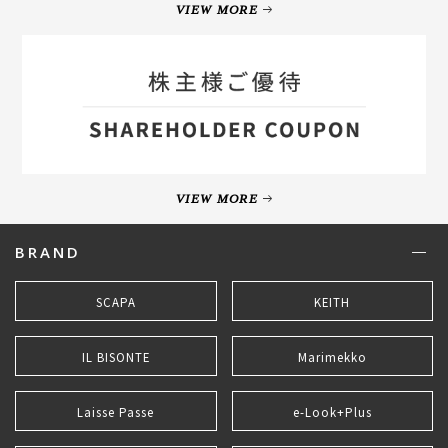
VIEW MORE
VIEW MORE
BRAND
SCAPA
KEITH
IL BISONTE
Marimekko
Laisse Passe
e-Look+Plus