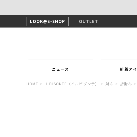
LOOK@E-SHOP
OUTLET
ニュース
新着ア
HOME
>
IL BISONTE（イルビゾンテ）
>
財布
>
折財布
>