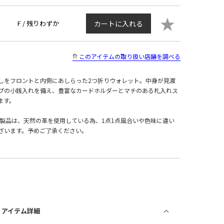
★
F /
残りわずか
カートに入れる
このアイテムの取り扱い店舗を調べる
しをフロントと内側にあしらった2つ折りウォレット。中身が見渡
プの小銭入れを備え、豊富なカードホルダーとマチのある札入れス
ます。
革製品は、天然の革を使用している為、1点1点風合いや色味に違い
ざいます。予めご了承ください。
/ アイテム詳細