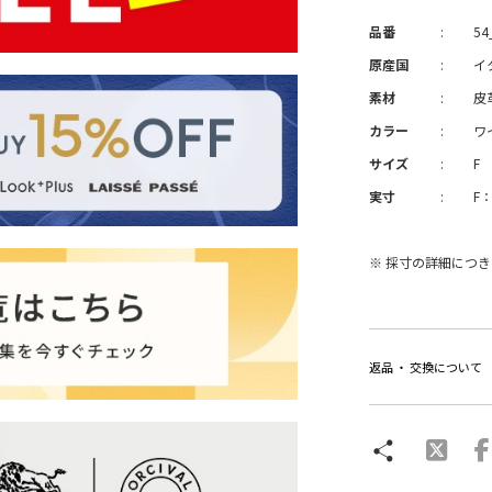
品番
:
54
原産国
:
イ
素材
:
皮
カラー
:
ワ
サイズ
:
F
実寸
:
F：
※ 採寸の詳細につ
返品 ・ 交換について