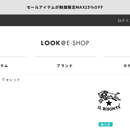
セールアイテムが期間限定MAX15％OFF
ログイ
【SCAPA】今すぐ着たい新作アイテム10％OFF
再値下げアイテムが追加！MORE SALE開催中！
イテム
ブランド
カ
ウォレット
再入荷