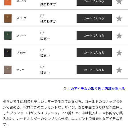
★
カートに入れる
オレンジ
残りわずか
★
F /
カートに入れる
オリーブ
残りわずか
★
F /
カートに入れる
グリーン
販売中
★
F /
カートに入れる
ブラック
販売中
★
F /
カートに入れる
グレー
販売中
このアイテムの取り扱い店舗を調べる
柔らかで手に馴染む美しいレザーで仕立てた折財布。ゴールドのスナップボタ
ンで留める、ベロ付きのエレガントなデザイン。表と中面にさりげなく型押し
したブランドロゴがスタイリッシュ。２つ折りで、中は札入れ、立体的な小銭
入れと、カードホルダーのシンプルな仕様。エレガントで機能的なアイテムで
す。