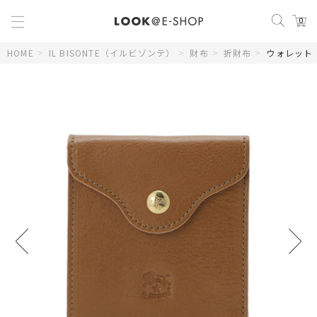
0
HOME
>
IL BISONTE（イルビゾンテ）
>
財布
>
折財布
>
ウォレット