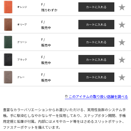
★
F /
カートに入れる
オレンジ
残りわずか
★
F /
カートに入れる
オリーブ
販売中
★
F /
カートに入れる
グリーン
販売中
★
F /
カートに入れる
ブラック
販売中
★
F /
カートに入れる
グレー
販売中
このアイテムの取り扱い店舗を調べる
豊富なカラーバリエーションからお選びいただける、実用性抜群のシステム手
帳。手に馴染むしなやかなレザーを採用しており、スナップボタン開閉、手帳
用定規と鉛筆が付属。内部にはメモやカード等をはさめるスリットポケット、
ファスナーポケットを備えています。