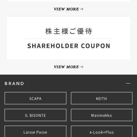
VIEW MORE
VIEW MORE
BRAND
SCAPA
KEITH
IL BISONTE
Marimekko
Laisse Passe
e-Look+Plus