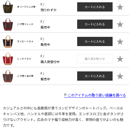
★
F /
カートに入れる
オリーブ×こげ茶
残りわずか
★
F /
カートに入れる
こげ茶×レッド
販売中
★
F /
カートに入れる
ネイビー×ヌメ
販売中
★
F /
再入荷お知らせ
レッド×ヌメ
再入荷受付中
★
F /
カートに入れる
こげ茶×あか茶
販売中
このアイテムの取り扱い店舗を調べる
カジュアルさの中にも高級感が漂うコンビデザインのトートバッグ。ベースは
キャンバス地、ハンドルや底部には牛革を使用。エンボスロゴと金ボタンがさ
りげないアクセント。広めのマチ幅で収納力が高く、荷物の座りがよいのも魅
力です。