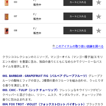
★
カートに入れる
003
販売中
★
F /
カートに入れる
007
販売中
★
F /
カートに入れる
008
販売中
このアイテムの取り扱い店舗を調べる
クラシココレクションのミニソープ。マンゴーオイル（マンゴー種子油/エモリ
エント成分）を豊富に含み、独自の香りとともになめらかでクリーミーなバス
タイムを提供します。
001. BARBEAR - GRAPEFRUIT FIG（バルベア グレープフルーツ）
グレープフ
ルーツの酸味とフィグの甘さ。2種類の夏のフルーツを組み合わせ、うっとりす
る香りを演出します。
003. CHIC - TULIP（シック チューリップ）
フレッシュなキウイリーフがピン
クペッパーと混ざり合い、リリー、ムスク、サンダルウッド、チューリップの
香りに包み込まれます。
004. FOX TROT - VIOLET（フォックストロット バイオレット）
ブラックカラ