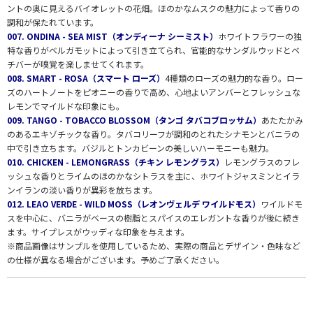
ントの奥に見えるバイオレットの花畑。ほのかなムスクの魅力によって香りの
調和が保たれています。
007. ONDINA - SEA MIST（オンディーナ シーミスト）
ホワイトフラワーの独
特な香りがベルガモットによって引き立てられ、官能的なサンダルウッドとベ
チバーが嗅覚を楽しませてくれます。
008. SMART - ROSA（スマート ローズ）
4種類のローズの魅力的な香り。ロー
ズのハートノートをピオニーの香りで高め、心地よいアンバーとフレッシュな
レモンでマイルドな印象にも。
009. TANGO - TOBACCO BLOSSOM（タンゴ タバコブロッサム）
あたたかみ
のあるエキゾチックな香り。タバコリーフが調和のとれたシナモンとバニラの
中で引き立ちます。バジルとトンカビーンの美しいハーモニーも魅力。
010. CHICKEN - LEMONGRASS（チキン レモングラス）
レモングラスのフレ
ッシュな香りとライムのほのかなシトラスを主に、ホワイトジャスミンとイラ
ンイランの淡い香りが異彩を放ちます。
012. LEAO VERDE - WILD MOSS（レオンヴェルデ ワイルドモス）
ワイルドモ
スを中心に、バニラがベースの樹脂とスパイスのエレガントな香りが後に続き
ます。サイプレスがウッディな印象を与えます。
※商品画像はサンプルを使用しているため、実際の商品とデザイン・色味など
の仕様が異なる場合がございます。予めご了承ください。