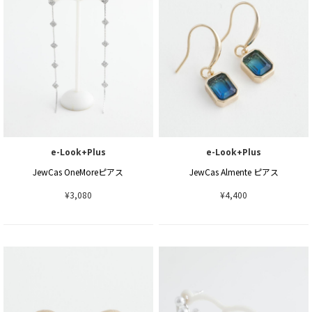
e-Look+Plus
e-Look+Plus
JewCas OneMoreピアス
JewCas Almente ピアス
¥3,080
¥4,400