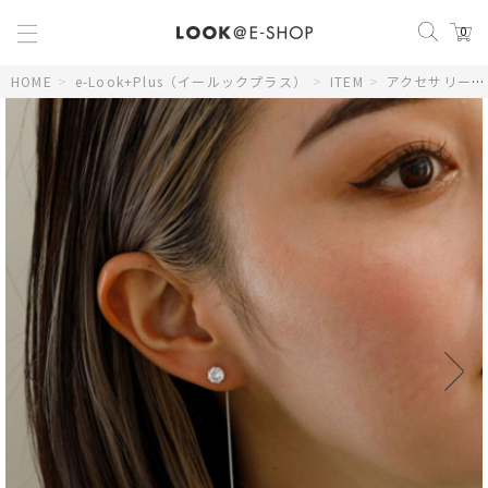
0
HOME
>
e-Look+Plus（イールックプラス）
>
ITEM
>
アクセサリー
>