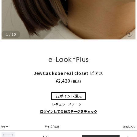
1
/
10
JewCas kobe real closet ピアス
¥2,420
(税込)
22ポイント還元
レギュラーステージ
ログインして会員ステージをチェック
カラー
サイズ / 在庫
お気に入り
F /