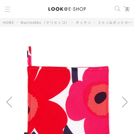
0
HOME
>
Marimekko（マリメッコ）
>
キッチン
>
ミトン&ポットホルダー