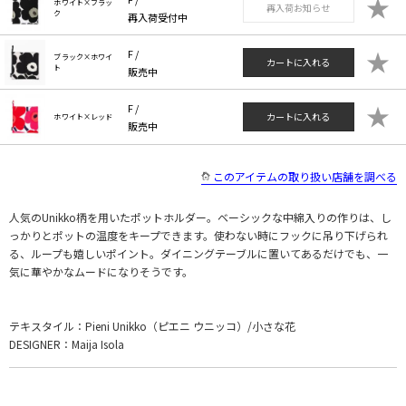
★
ホワイト×ブラッ
再入荷お知らせ
ク
再入荷受付中
★
F /
ブラック×ホワイ
カートに入れる
ト
販売中
★
F /
カートに入れる
ホワイト×レッド
販売中
このアイテムの取り扱い店舗を調べる
人気のUnikko柄を用いたポットホルダー。ベーシックな中綿入りの作りは、し
っかりとポットの温度をキープできます。使わない時にフックに吊り下げられ
る、ループも嬉しいポイント。ダイニングテーブルに置いてあるだけでも、一
気に華やかなムードになりそうです。
テキスタイル：Pieni Unikko（ピエニ ウニッコ）/小さな花
DESIGNER：Maija Isola