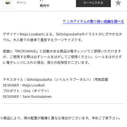
★
カートに入れる
グリーン
販売中
このアイテムの取り扱い店舗を調べる
デザイナーMaija Louekariによる、Siirtolapuutarhaのイラストがにぎやかなボ
ウル。大人数での食卓で重宝するラージサイズです。
底面に『MICROWAVE』と記載のある商品は電子レンジでご使用いただけます
が、ご使用する際は必ずシールをはがしてご使用ください。シールをはがさず
に電子レンジに入れた場合、発火の危険性がございます。
テキスタイル：Siirtolapuutarha（シイルトラプータルハ）/市民菜園
DESIGNER：Maija Louekari
プロダクト：Oiva（オイヴァ）
DESIGNER：Sami Ruotsalainen
※商品により、柄の配置が画像と異なる場合がございます。予めご了承下さい。