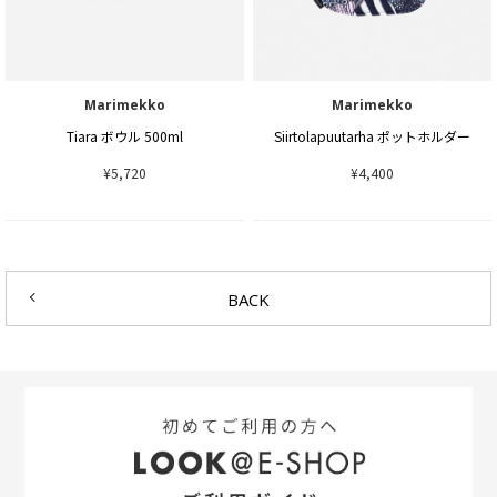
Marimekko
Marimekko
Tiara ボウル 500ml
Siirtolapuutarha ポットホルダー
¥5,720
¥4,400
BACK