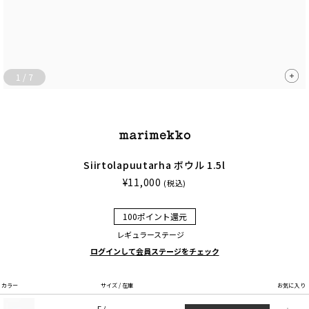
1
/
7
Siirtolapuutarha ボウル 1.5l
¥11,000
(税込)
100ポイント還元
レギュラーステージ
ログインして会員ステージをチェック
カラー
サイズ / 在庫
お気に入り
F /