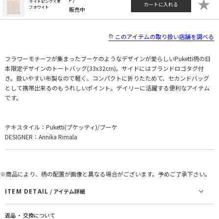
★
ライトピンク×オ
カートに入れる
フホワイト
販売中
このアイテムの取り扱い店舗を調べる
フラワーモチーフが集まったブーケのようなデザインが愛らしいPuketti柄の日
本限定デザインのトートバッグ(33x32cm)。サイドにはブランドロゴタグ付
き。扱いやすい布製なので軽く、コンパクトに折りたためて、セカンドバッグ
として携帯出来るのもうれしいポイント。デイリーに活躍する便利なアイテム
です。
テキスタイル：Puketti(プケッティ)/ブーケ
DESIGNER：Annika Rimala
※商品により、柄の配置が画像と異なる場合がございます。予めご了承下さい。
ITEM DETAIL
/ アイテム詳細
返品 ・ 交換について