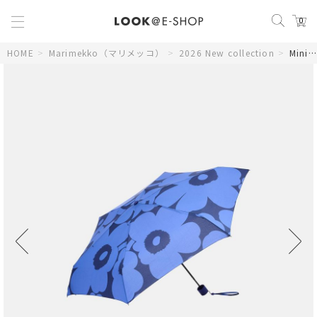
0
HOME
>
Marimekko（マリメッコ）
>
2026 New collection
>
Mini Manual Pieni Unikko 折りたたみ傘