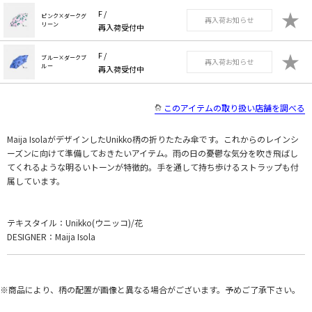
★
F /
ピンク×ダークグ
再入荷お知らせ
リーン
再入荷受付中
★
F /
ブルー×ダークブ
再入荷お知らせ
ルー
再入荷受付中
このアイテムの取り扱い店舗を調べる
Maija IsolaがデザインしたUnikko柄の折りたたみ傘です。これからのレインシ
ーズンに向けて準備しておきたいアイテム。雨の日の憂鬱な気分を吹き飛ばし
てくれるような明るいトーンが特徴的。手を通して持ち歩けるストラップも付
属しています。
テキスタイル：Unikko(ウニッコ)/花
DESIGNER：Maija Isola
※商品により、柄の配置が画像と異なる場合がございます。予めご了承下さい。