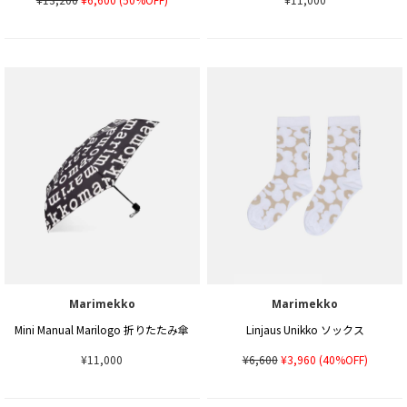
Marimekko
Marimekko
Mini Manual Marilogo 折りたたみ傘
Linjaus Unikko ソックス
¥11,000
¥6,600
¥3,960
(40%OFF)