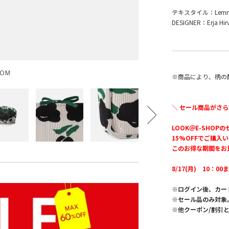
テキスタイル：Lemm
DESIGNER：Erja Hirv
OOM
※商品により、柄の
＼ セール商品がさら
LOOK＠E-SHOP
15%OFFでご購入
このお得な期間をお
8/17(月) 10：00
※ログイン後、カー
※セール品のみ対象
※他クーポン/割引