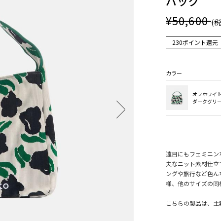
バッグ
¥50,600
(
230ポイント還元
カラー
オフホワイ
ダークグリ
遠目にもフェミニンな
夫なニット素材仕立
ングや旅行など色ん
様、他のサイズの同
こちらの製品は、主