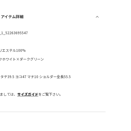
/ アイテム詳細
_1_52263695547
リエステル100%
フホワイト×ダークグリーン
：タテ39.5 ヨコ47 マチ10 ショルダー全長55.5
きましては、
サイズガイド
をご覧下さい。