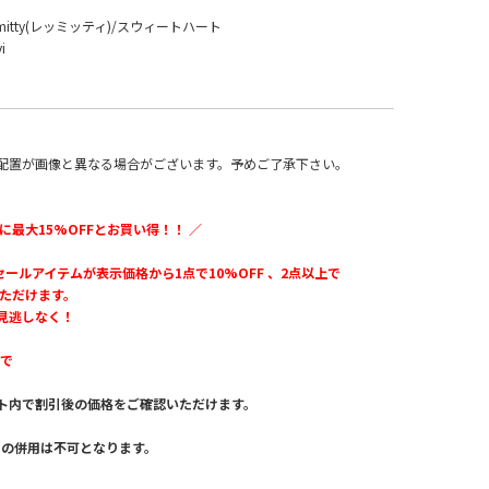
itty(レッミッティ)/スウィートハート
i
配置が画像と異なる場合がございます。予めご了承下さい。
に最大15%OFFとお買い得！！ ／
のセールアイテムが表示価格から1点で10%OFF 、2点以上で
いただけます。
見逃しなく！
まで
ト内で割引後の価格をご確認いただけます。
。
との併用は不可となります。