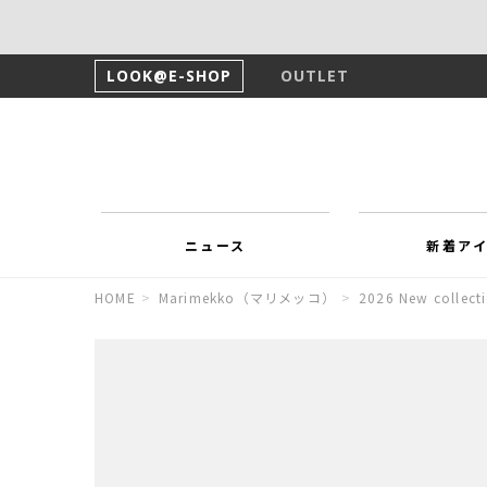
LOOK@E-SHOP
OUTLET
ニュース
新着ア
HOME
>
Marimekko（マリメッコ）
>
2026 New collect