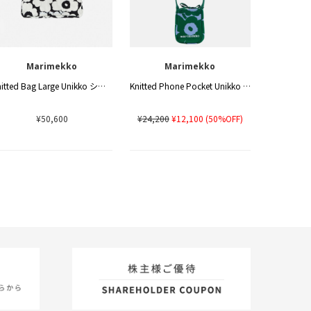
Marimekko
Marimekko
Knitted Bag Large Unikko ショルダーバッグ
Knitted Phone Pocket Unikko ショルダーバッグ
¥50,600
¥24,200
¥12,100
(50%OFF)