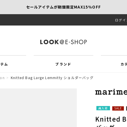
セールアイテムが期間限定MAX15％OFF
ログイ
【SCAPA】今すぐ着たい新作アイテム10％OFF
再値下げアイテムが追加！MORE SALE開催中！
イテム
ブランド
カ
ion
>
Knitted Bag Large Lemmitty ショルダーバッグ
再入荷
SALE
Knitted