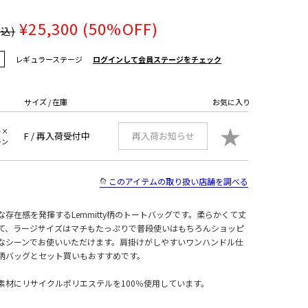
¥25,300
(50%OFF)
税込)
レギュラーステージ
ログインして会員ステージをチェック
サイズ / 在庫
お気に入り
★
ト×
F /
再入荷受付中
再入荷お知らせ
ーン
このアイテムの取り扱い店舗を調べる
存在感を発揮するLemmitty柄のトートバッグです。柔らかくて丈
て、ラージサイズはマチもたっぷりで普段使いはもちろんショッピ
なシーンでお使いいただけます。肩掛けがしやすいワンハンドル仕
柄バッグとセット買いもおすすめです。
素材にリサイクルポリエステルを100％使用しています。