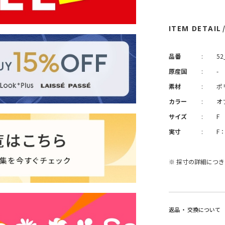
ITEM DETAIL
品番
:
52
原産国
:
-
素材
:
ポ
カラー
:
オ
サイズ
:
F
実寸
:
F
※ 採寸の詳細につ
返品 ・ 交換について