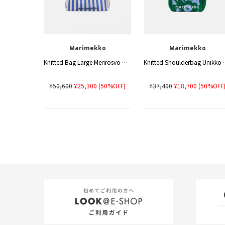
Marimekko
Marimekko
Knitted Bag Large Merirosvo ショルダーバッグ
Knitted Shou
¥50,600
¥25,300
(50%OFF)
¥37,400
¥18,700
(50%OFF