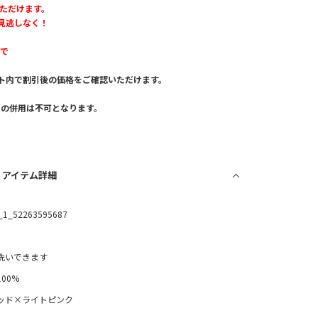
いただけます。
見逃しなく！
まで
ト内で割引後の価格をご確認いただけます。
。
との併用は不可となります。
/ アイテム詳細
_1_52263595687
洗いできます
100%
ッド×ライトピンク