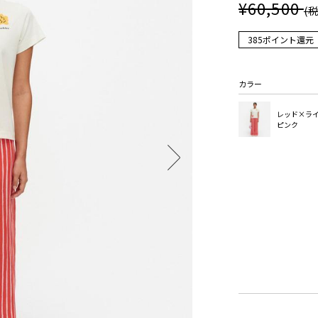
¥60,500
(
385ポイント還元
カラー
レッド×ラ
ピンク