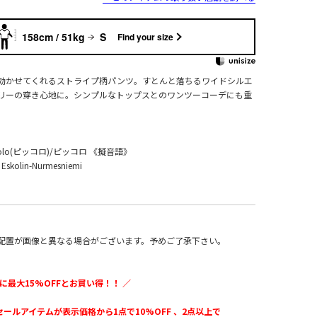
158cm / 51kg
S
Find your size
効かせてくれるストライプ柄パンツ。すとんと落ちるワイドシルエ
リーの穿き心地に。シンプルなトップスとのワンツーコーデにも重
olo(ピッコロ)/ピッコロ 《擬音語》
skolin-Nurmesniemi
配置が画像と異なる場合がございます。予めご了承下さい。
に最大15%OFFとお買い得！！ ／
のセールアイテムが表示価格から1点で10%OFF 、2点以上で