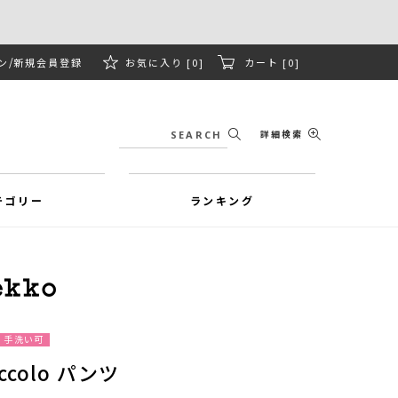
ン
新規会員登録
お気に入り [0]
カート [0]
詳細検索
テゴリー
ランキング
手洗い可
Piccolo パンツ