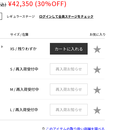
¥42,350
(30%OFF)
税込)
レギュラーステージ
ログインして会員ステージをチェック
サイズ / 在庫
お気に入り
★
イト
XS /
残りわずか
カートに入れる
★
S /
再入荷受付中
再入荷お知らせ
★
M /
再入荷受付中
再入荷お知らせ
★
L /
再入荷受付中
再入荷お知らせ
このアイテムの取り扱い店舗を調べる