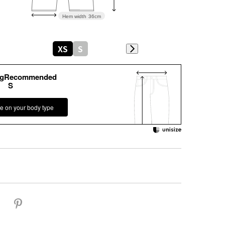
Hem width
36cm
XS
S
kgRecommended
S
e on your body type