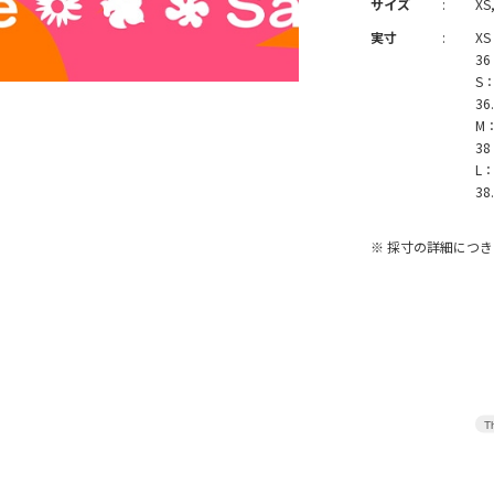
サイズ
:
XS,
実寸
:
XS
36
S：
36
M：
38
L：
38
※ 採寸の詳細につ
Th