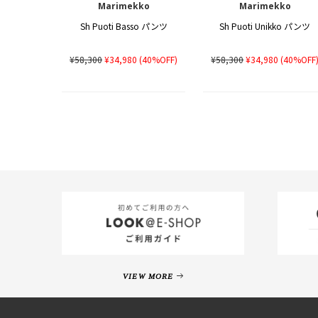
Marimekko
Marimekko
Sh Puoti Basso パンツ
Sh Puoti Unikko パンツ
¥58,300
¥34,980
(40%OFF)
¥58,300
¥34,980
(40%OFF
VIEW MORE