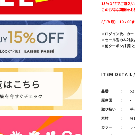
15%OFFでご購入
このお得な期間をお
8/17(月) 10：00
※ログイン後、カー
※セール品のみ対象
※他クーポン/割引
ITEM DETAIL
品番
:
52
原産国
:
-
取り扱い
:
手
素材
:
麻
カラー
:
レ