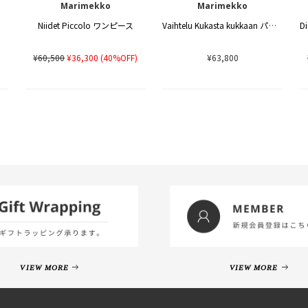
Marimekko
Marimekko
Niidet Piccolo ワンピース
Vaihtelu Kukasta kukkaan パンツ
)
¥60,500
¥36,300
(40%OFF)
¥63,800
VIEW MORE
VIEW MORE