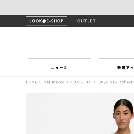
LOOK@E-SHOP
OUTLET
ニュース
新着ア
HOME
>
Marimekko（マリメッコ）
>
2026 New collect