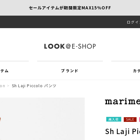
セールアイテムが期間限定MAX15％OFF
ログイ
【SCAPA】今すぐ着たい新作アイテム10％OFF
再値下げアイテムが追加！MORE SALE開催中！
イテム
ブランド
カ
ion
>
Sh Laji Piccolo パンツ
再入荷
SALE
Sh Laji 