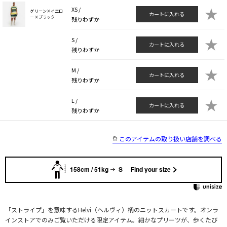
★
XS /
グリーン×イエロ
カートに入れる
ー×ブラック
残りわずか
★
S /
カートに入れる
残りわずか
★
M /
カートに入れる
残りわずか
★
L /
カートに入れる
残りわずか
このアイテムの取り扱い店舗を調べる
158cm / 51kg
S
Find your size
「ストライプ」を意味するHelvi（ヘルヴィ）柄のニットスカートです。オンラ
インストアでのみご覧いただける限定アイテム。細かなプリーツが、歩くたび