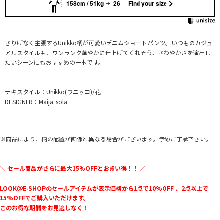
158cm / 51kg
26
Find your size
さりげなく主張するUnikko柄が可愛いデニムショートパンツ。いつものカジュ
アルスタイルも、ワンランク華やかに仕上げてくれそう。さわやかさを演出し
たいシーンにもおすすめの一本です。
テキスタイル：Unikko(ウニッコ)/花
DESIGNER：Maija Isola
※商品により、柄の配置が画像と異なる場合がございます。予めご了承下さい。
＼ セール商品がさらに最大15%OFFとお買い得！！ ／
LOOK＠E-SHOPのセールアイテムが表示価格から1点で10%OFF 、2点以上で
15%OFFでご購入いただけます。
このお得な期間をお見逃しなく！