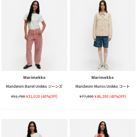
Marimekko
Marimekko
Maridenim Barrel Unikko ジーンズ
Maridenim Murros Unikko コート
¥51,700
¥31,020
(40%OFF)
¥77,000
¥46,200
(40%OFF)