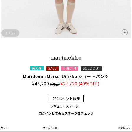
1
/
15
再入荷
手洗い可
SALE
SOLDOUT
Maridenim Marssi Unikko ショートパンツ
¥46,200
¥27,720
(40%OFF)
(税込)
252ポイント還元
レギュラーステージ
ログインして会員ステージをチェック
カラー
サイズ / 在庫
お気に入り