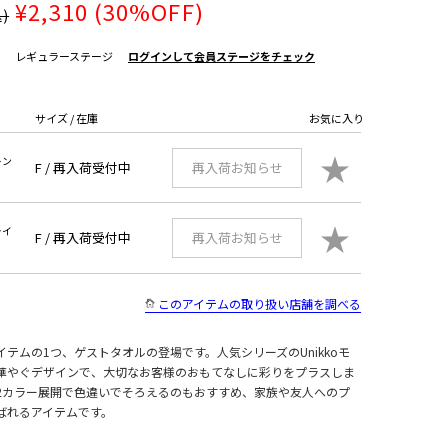
¥2,310
(30%OFF)
)
レギュラーステージ
ログインして会員ステージをチェック
サイズ / 在庫
お気に入り
★
レン
F /
再入荷受付中
再入荷お知らせ
★
ライ
F /
再入荷受付中
再入荷お知らせ
このアイテムの取り扱い店舗を調べる
気アイテムの1つ、ゲストタオルの登場です。人気シリーズのUnikkoモ
華やぐデザインで、大切なお客様のおもてなしに彩りをプラスしま
2カラー展開で色違いでそろえるのもおすすめ、家族や友人へのプ
ばれるアイテムです。