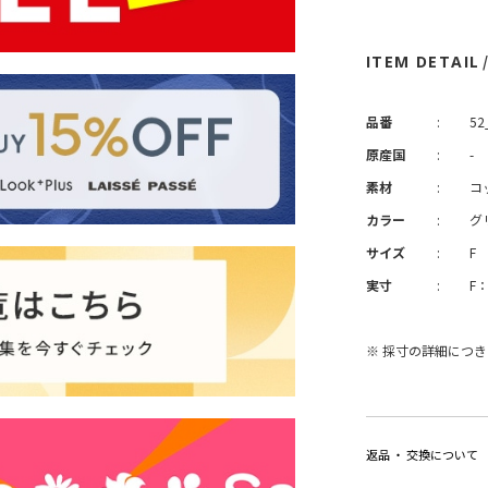
ITEM DETAIL
品番
:
52
原産国
:
-
素材
:
コ
カラー
:
グ
サイズ
:
F
実寸
:
F
※ 採寸の詳細につ
返品 ・ 交換について