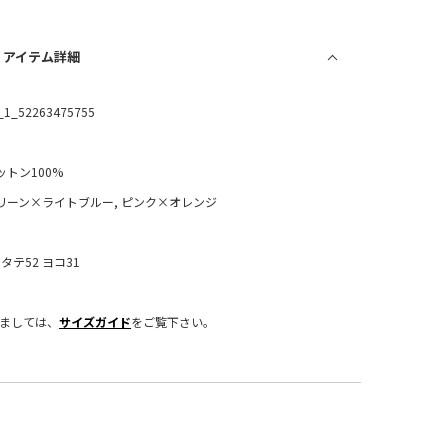
/ アイテム詳細
_1_52263475755
ットン100%
リーン×ライトブルー, ピンク×オレンジ
：タテ52 ヨコ31
きましては、
サイズガイド
をご覧下さい。