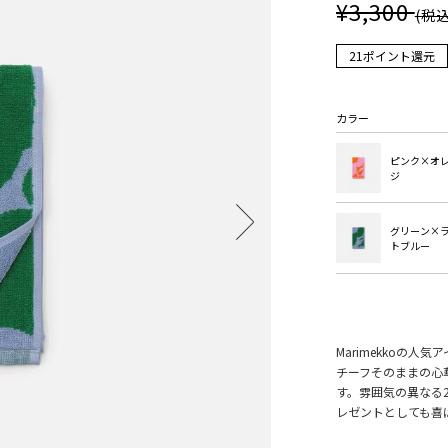
¥3,300
(税込
21ポイント還元
カラー
ピンク×オ
ジ
グリーン×
トブルー
Marimekkoの人
チーフそのままの心
す。雰囲気の異なる
レゼントとしても喜