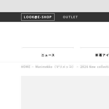
LOOK@E-SHOP
OUTLET
ニュース
新着ア
HOME
>
Marimekko（マリメッコ）
>
2026 New collect