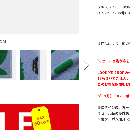
テキスタイル：Unikk
DESIGNER：Maija Is
OOM
※商品により、柄の
＼ セール商品がさら
LOOK＠E-SHOP
15%OFFでご購入
このお得な期間をお
8/17(月) 10：00
※ログイン後、カー
※セール品のみ対象
※他クーポン/割引