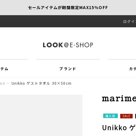
セールアイテムが期間限定MAX15％OFF
ログイ
【SCAPA】今すぐ着たい新作アイテム10％OFF
再値下げアイテムが追加！MORE SALE開催中！
イテム
ブランド
カ
ion
>
Unikko ゲストタオル 30×50cm
再入荷
SALE
Unikko