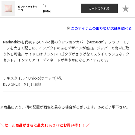
★
F /
ピンク×ライトイ
カートに入れる
エロー
販売中
このアイテムの取り扱い店舗を調べる
Marimekkoを代表するUnikko柄のクッションカバー(50x50cm)。フラワーモチ
ーフを大きく配した、インパクトのあるデザインが魅力。ジッパーで簡単に取
り外し可能。サイドにはブランドロゴタグがさりげなくスタイリッシュなアク
セント。インテリアコーディネートが華やかになるアイテムです。
テキスタイル：Unikko(ウニッコ)/花
DESIGNER：Maija Isola
※商品により、柄の配置が画像と異なる場合がございます。予めご了承下さい。
＼ セール商品がさらに最大15%OFFとお買い得！！ ／