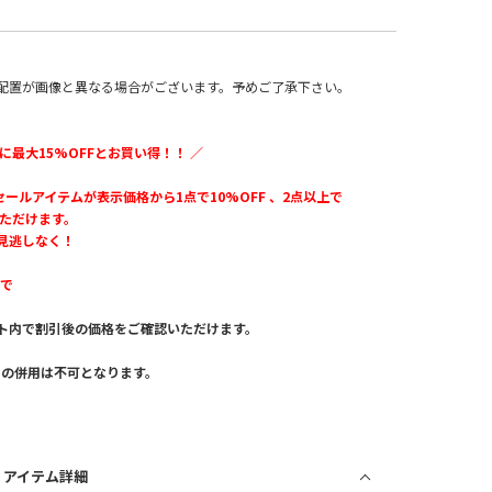
配置が画像と異なる場合がございます。予めご了承下さい。
に最大15%OFFとお買い得！！ ／
のセールアイテムが表示価格から1点で10%OFF 、2点以上で
いただけます。
見逃しなく！
まで
ト内で割引後の価格をご確認いただけます。
。
との併用は不可となります。
/ アイテム詳細