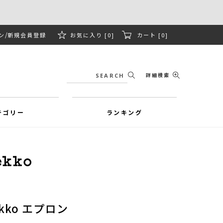
ン
新規会員登録
お気に入り [0]
カート [0]
詳細検索
テゴリー
ランキング
nikko エプロン