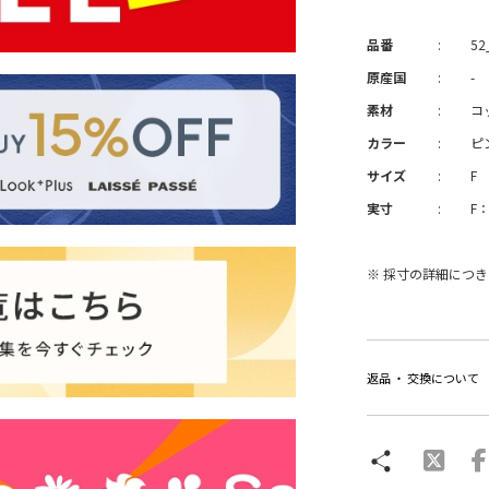
品番
:
52
原産国
:
-
素材
:
コ
カラー
:
ピ
サイズ
:
F
実寸
:
F
※ 採寸の詳細につ
返品 ・ 交換について