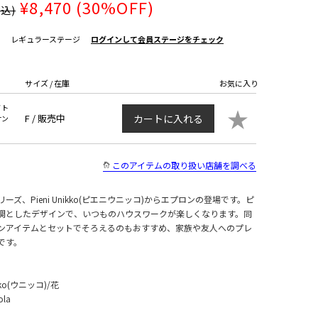
¥8,470
(30%OFF)
税込)
レギュラーステージ
ログインして会員ステージをチェック
サイズ / 在庫
お気に入り
イト
★
F /
販売中
カートに入れる
サン
このアイテムの取り扱い店舗を調べる
シリーズ、Pieni Unikko(ピエニウニッコ)からエプロンの登場です。ピ
調としたデザインで、いつものハウスワークが楽しくなります。同
ンアイテムとセットでそろえるのもおすすめ、家族や友人へのプレ
です。
o(ウニッコ)/花
ola