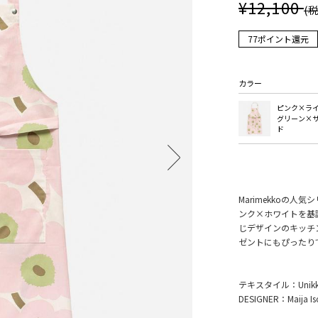
¥12,100
(
77ポイント還元
カラー
ピンク×ラ
グリーン×
ド
Marimekkoの人気
ンク×ホワイトを基
じデザインのキッチ
ゼントにもぴったり
テキスタイル：Unikk
DESIGNER：Maija Is