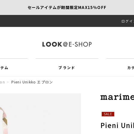
セールアイテムが期間限定MAX15％OFF
ログイ
【SCAPA】今すぐ着たい新作アイテム10％OFF
再値下げアイテムが追加！MORE SALE開催中！
イテム
ブランド
カ
ion
>
Pieni Unikko エプロン
SALE
Pieni U