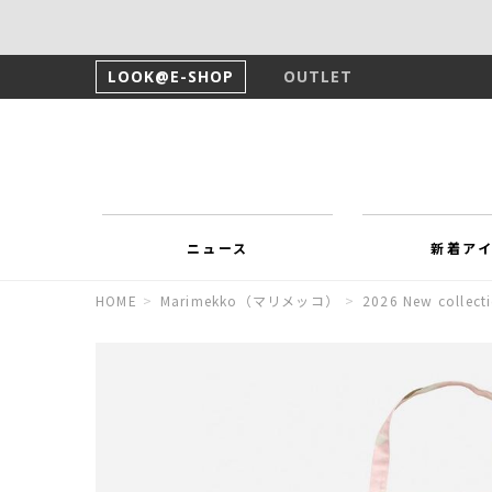
LOOK@E-SHOP
OUTLET
ニュース
新着ア
HOME
>
Marimekko（マリメッコ）
>
2026 New collect