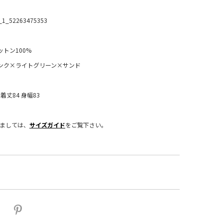
_1_52263475353
ットン100%
ンク×ライトグリーン×サンド
：着丈84 身幅83
きましては、
サイズガイド
をご覧下さい。