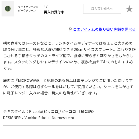
★
F /
ライトグリーン×
再入荷お知らせ
ダークグリーン
再入荷受付中
このアイテムの取り扱い店舗を調べる
朝の食卓ではトーストなどに、ランチタイムやディナーではちょっと大きめの
取り分け皿にと、多彩な活躍が期待できる20cmサイズのプレート。温もりを感
じさせる手描きタッチのストライプ柄で、食卓に安らぎと華やかさをもたらし
ます。スタッキングしやすいデザインのため、複数枚揃えておくのもおすすめ
です。
底面に『MICROWAVE』と記載のある商品は電子レンジでご使用いただけます
が、ご使用する際は必ずシールをはがしてご使用ください。シールをはがさず
に電子レンジに入れた場合、発火の危険性がございます。
テキスタイル：Piccolo(ピッコロ)/ピッコロ 《擬音語》
DESIGNER：Vuokko Eskolin-Nurmesniemi