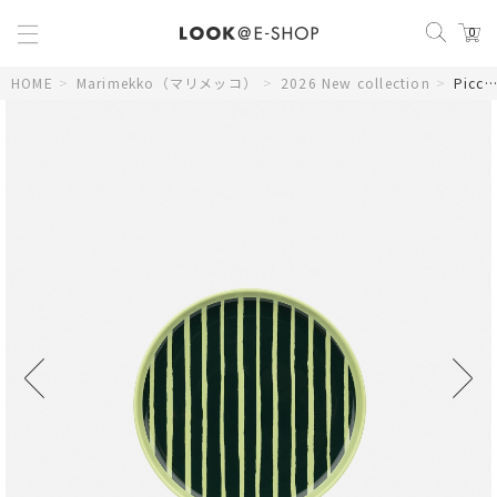
0
HOME
>
Marimekko（マリメッコ）
>
2026 New collection
>
Piccolo プレート 20cm