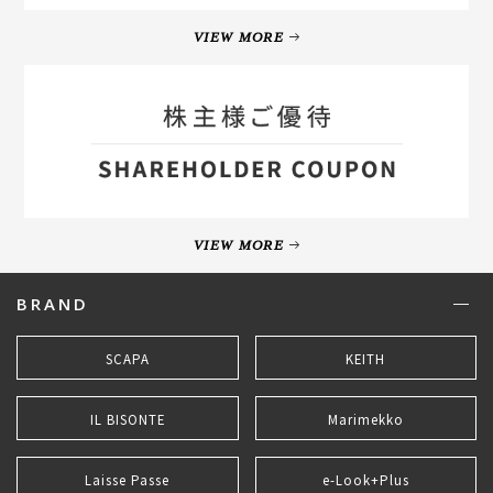
VIEW MORE
VIEW MORE
BRAND
SCAPA
KEITH
IL BISONTE
Marimekko
Laisse Passe
e-Look+Plus