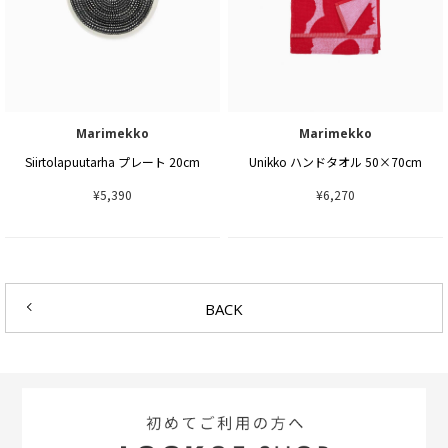
Marimekko
Marimekko
Siirtolapuutarha プレート 20cm
Unikko ハンドタオル 50×70cm
¥5,390
¥6,270
BACK