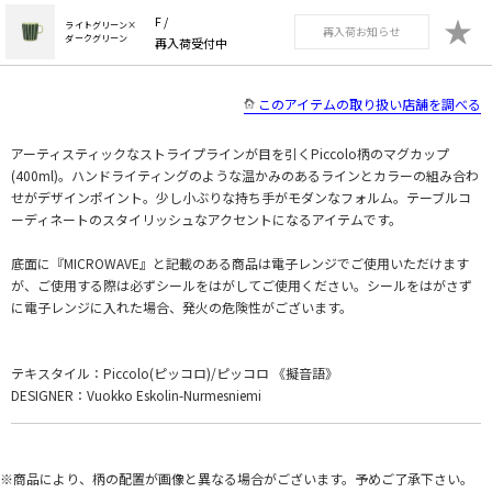
★
F /
ライトグリーン×
再入荷お知らせ
ダークグリーン
再入荷受付中
このアイテムの取り扱い店舗を調べる
アーティスティックなストライプラインが目を引くPiccolo柄のマグカップ
(400ml)。ハンドライティングのような温かみのあるラインとカラーの組み合わ
せがデザインポイント。少し小ぶりな持ち手がモダンなフォルム。テーブルコ
ーディネートのスタイリッシュなアクセントになるアイテムです。
底面に『MICROWAVE』と記載のある商品は電子レンジでご使用いただけます
が、ご使用する際は必ずシールをはがしてご使用ください。シールをはがさず
に電子レンジに入れた場合、発火の危険性がございます。
テキスタイル：Piccolo(ピッコロ)/ピッコロ 《擬音語》
DESIGNER：Vuokko Eskolin-Nurmesniemi
※商品により、柄の配置が画像と異なる場合がございます。予めご了承下さい。