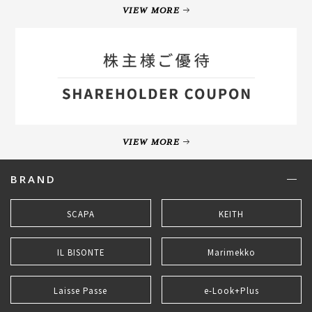
VIEW MORE
VIEW MORE
BRAND
SCAPA
KEITH
IL BISONTE
Marimekko
Laisse Passe
e-Look+Plus