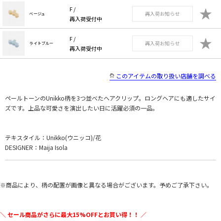
★
F /
再入荷お知らせ
ベージュ
再入荷受付中
★
F /
再入荷お知らせ
ライトブルー
再入荷受付中
このアイテムの取り扱い店舗を調べる
ペールトーンのUnikko柄を3つ並べたヘアクリップ。ロングヘアにも適したサイ
ズです。上品な可愛さを演出したい日に活躍必須の一品。
テキスタイル：Unikko(ウニッコ)/花
DESIGNER：Maija Isola
※商品により、柄の配置が画像と異なる場合がございます。予めご了承下さい。
＼ セール商品がさらに最大15%OFFとお買い得！！ ／