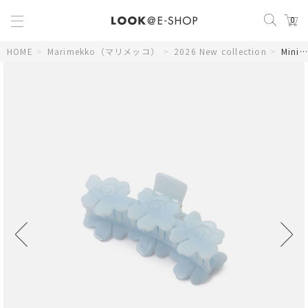
0
HOME
>
Marimekko（マリメッコ）
>
2026 New collection
>
Mini Unikko Hair Clip