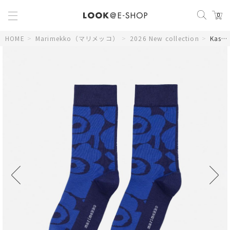
0
HOME
>
Marimekko（マリメッコ）
>
2026 New collection
>
Kasvaa Unikko ソックス