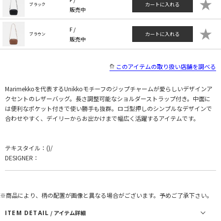
★
カートに入れる
ブラック
販売中
★
F /
カートに入れる
ブラウン
販売中
このアイテムの取り扱い店舗を調べる
Marimekkoを代表するUnikkoモチーフのジップチャームが愛らしいデザインア
クセントのレザーバッグ。長さ調整可能なショルダーストラップ付き。中面に
は便利なポケット付きで使い勝手も抜群。ロゴ型押しのシンプルなデザインで
合わせやすく、デイリーからお出かけまで幅広く活躍するアイテムです。
テキスタイル：()/
DESIGNER：
※商品により、柄の配置が画像と異なる場合がございます。予めご了承下さい。
ITEM DETAIL
/ アイテム詳細