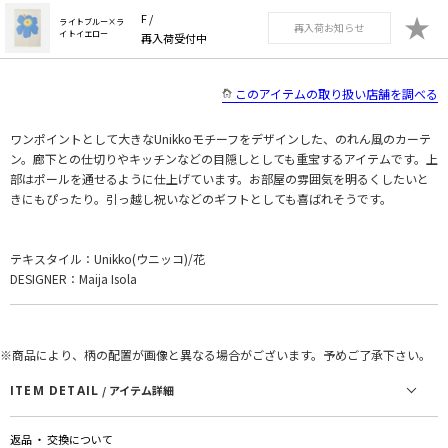
★
F /
ライトブルー×ラ
再入荷お知らせ
イトイエロー
再入荷受付中
このアイテムの取り扱い店舗を調べる
ワンポイントとして大きなUnikkoモチーフをデザインした、のれん風のカーテ
ン。廊下との仕切りやキッチンなどの目隠しとしても重宝するアイテムです。上
部はポールを通せるように仕上げています。お部屋の雰囲気を明るくしたいと
きにもぴったり。引っ越し祝いなどのギフトとしても喜ばれそうです。
テキスタイル：Unikko(ウニッコ)/花
DESIGNER：Maija Isola
※商品により、柄の配置が画像と異なる場合がございます。予めご了承下さい。
ITEM DETAIL
/ アイテム詳細
返品 ・ 交換について