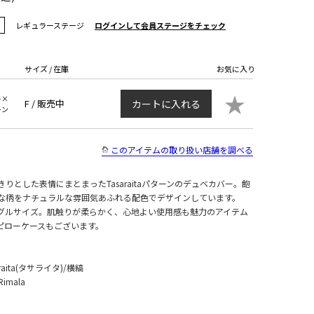
レギュラーステージ
ログインして会員ステージをチェック
サイズ / 在庫
お気に入り
★
ト×
F /
販売中
カートに入れる
ーン
このアイテムの取り扱い店舗を調べる
りとした表情にまとまったTasaraitaパターンのデュベカバー。飽
な柄をナチュラルな雰囲気あふれる配色でデザインしています。
シングルサイズ。肌触りが柔らかく、心地よい使用感も魅力のアイテム
ピローケースもございます。
aita(タサライタ)/横縞
Rimala