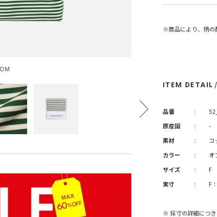
※商品により、柄の
OOM
ITEM DETAIL
品番
:
52
原産国
:
-
素材
:
コ
カラー
:
オ
サイズ
:
F
実寸
:
F：
※ 採寸の詳細につ