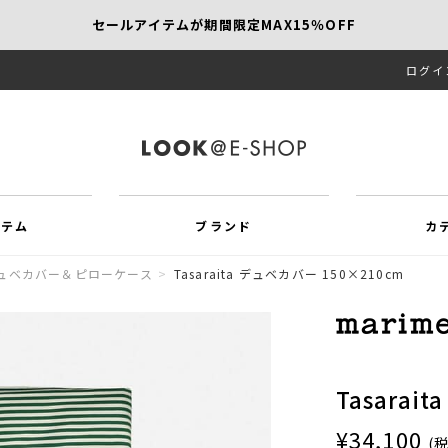
セールアイテムが期間限定MAX15％OFF
ログイ
【SCAPA】今すぐ着たい新作アイテム10％OFF
再値下げアイテムが追加！MORE SALE開催中！
イテム
ブランド
カ
ュベカバー＆ピローケース
>
Tasaraita デュベカバー 150×210cm
Tasarai
¥34,100
(