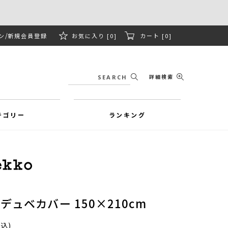
ン
新規会員登録
お気に入り [0]
カート [0]
詳細検索
テゴリー
ランキング
ta デュベカバー 150×210cm
税込)