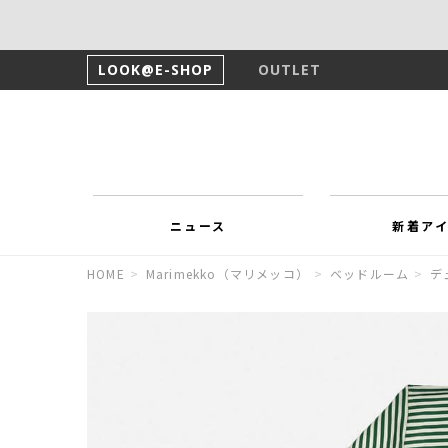
LOOK@E-SHOP
OUTLET
ニュース
新着ア
HOME
>
Marimekko（マリメッコ）
>
ベッドルーム
>
デ