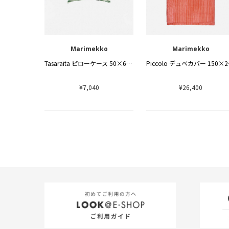
Marimekko
Marimekko
Tasaraita ピローケース 50×60cm
Picc
¥7,040
¥26,400