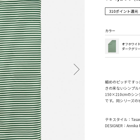
310ポイント還元
カラー
オフホワイ
ダークグリ
細めのピッチですっき
きの来ないシンプル
150×210cmの
です。同シリーズの
テキスタイル：Tasar
DESIGNER：Annika 