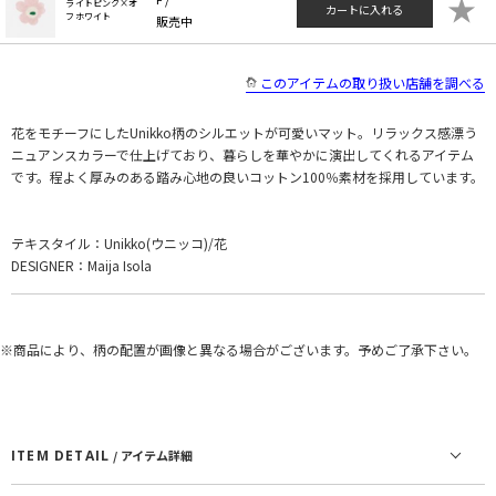
★
ライトピンク×オ
カートに入れる
フホワイト
販売中
このアイテムの取り扱い店舗を調べる
花をモチーフにしたUnikko柄のシルエットが可愛いマット。リラックス感漂う
ニュアンスカラーで仕上げており、暮らしを華やかに演出してくれるアイテム
です。程よく厚みのある踏み心地の良いコットン100％素材を採用しています。
テキスタイル：Unikko(ウニッコ)/花
DESIGNER：Maija Isola
※商品により、柄の配置が画像と異なる場合がございます。予めご了承下さい。
ITEM DETAIL
/ アイテム詳細