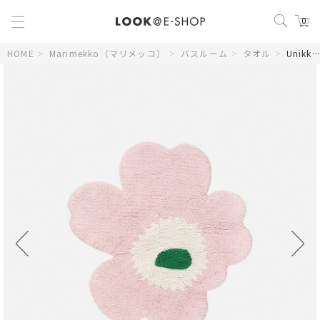
0
HOME
>
Marimekko（マリメッコ）
>
バスルーム
>
タオル
>
Unikko マット