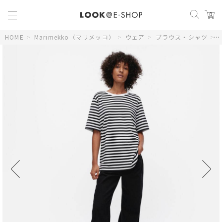
0
HOME
>
Marimekko（マリメッコ）
>
ウェア
>
ブラウス・シャツ
>
T