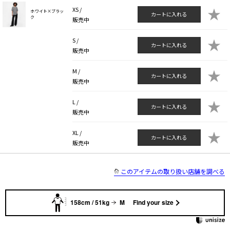
★
XS /
ホワイト×ブラッ
カートに入れる
ク
販売中
★
S /
カートに入れる
販売中
★
M /
カートに入れる
販売中
★
L /
カートに入れる
販売中
★
XL /
カートに入れる
販売中
このアイテムの取り扱い店舗を調べる
158cm / 51kg
M
Find your size