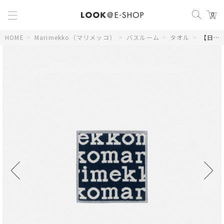
0
HOME
>
Marimekko（マリメッコ）
>
バスルーム
>
タオル
>
【日本限定】Marimekko Logo ミニタオル 26×26cm